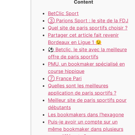
Content
BetClic Sport
③ Parions Sport : le site de la FDJ
Quel site de paris sportifs choisir ?
Partager cet article fait revenir
Bordeaux en Ligue 1 😉
⚽ Betclic, le site avec la meilleure
offre de paris sportifs
PMU, un bookmaker spécialisé en
course hippique
⑦ France Pari
Quelles sont les meilleures
application de paris sportifs ?
Meilleur site de paris sportifs pour
débutants
Les bookmakers dans l’hexagone
Puis-je avoir un compte sur un
même bookmaker dans plusieurs