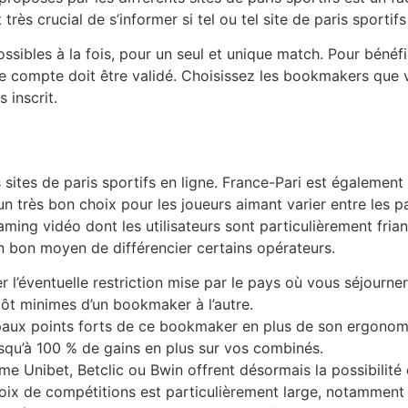
rès crucial de s’informer si tel ou tel site de paris sportif
ssibles à la fois, pour un seul et unique match. Pour bénéfici
t le compte doit être validé. Choisissez les bookmakers que 
 inscrit.
rs sites de paris sportifs en ligne. France-Pari est égalemen
n très bon choix pour les joueurs aimant varier entre les par
ing vidéo dont les utilisateurs sont particulièrement friand
n bon moyen de différencier certains opérateurs.
l’éventuelle restriction mise par le pays où vous séjourner o
tôt minimes d’un bookmaker à l’autre.
cipaux points forts de ce bookmaker en plus de son ergonom
squ’à 100 % de gains en plus sur vos combinés.
 Unibet, Betclic ou Bwin offrent désormais la possibilité d
choix de compétitions est particulièrement large, notammen