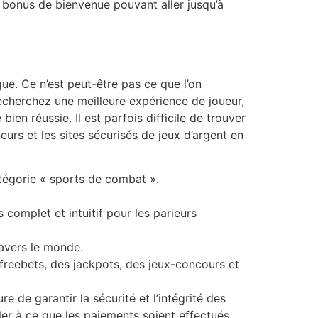
n bonus de bienvenue pouvant aller jusqu’à
. Ce n’est peut-être pas ce que l’on
recherchez une meilleure expérience de joueur,
ien réussie. Il est parfois difficile de trouver
urs et les sites sécurisés de jeux d’argent en
atégorie « sports de combat ».
 complet et intuitif pour les parieurs
ravers le monde.
reebets, des jackpots, des jeux-concours et
e de garantir la sécurité et l’intégrité des
er à ce que les paiements soient effectués