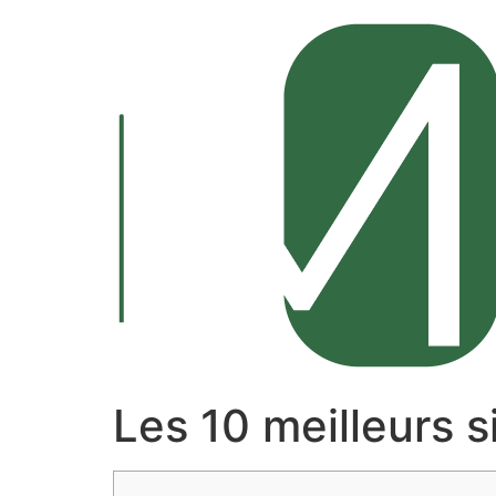
Les 10 meilleurs s