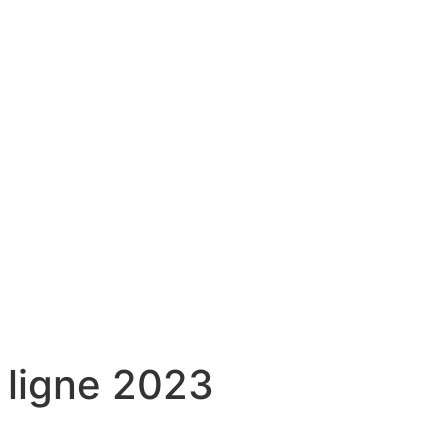
n ligne 2023