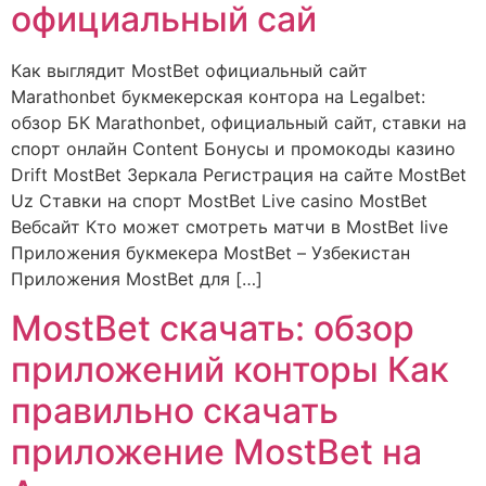
официальный сай
Как выглядит MostBet официальный сайт
Marathonbet букмекерская контора на Legalbet:
обзор БК Marathonbet, официальный сайт, ставки на
спорт онлайн Content Бонусы и промокоды казино
Drift MostBet Зеркала Регистрация на сайте MostBet
Uz Ставки на спорт MostBet Live casino MostBet
Вебсайт Кто может смотреть матчи в MostBet live
Приложения букмекера MostBet – Узбекистан
Приложения MostBet для […]
MostBet скачать: обзор
приложений конторы Как
правильно скачать
приложение MostBet на