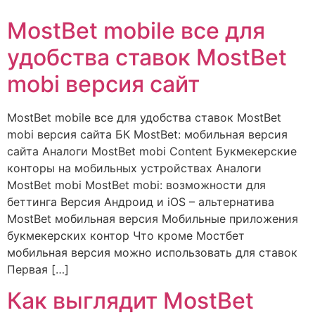
MostBet mobile все для
удобства ставок MostBet
mobi версия сайт
MostBet mobile все для удобства ставок MostBet
mobi версия сайта БК MostBet: мобильная версия
сайта Аналоги MostBet mobi Content Букмекерские
конторы на мобильных устройствах Аналоги
MostBet mobi MostBet mobi: возможности для
беттинга Версия Андроид и iOS – альтернатива
MostBet мобильная версия Мобильные приложения
букмекерских контор Что кроме Мостбет
мобильная версия можно использовать для ставок
Первая […]
Как выглядит MostBet