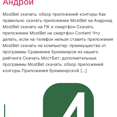
Андрои
MostBet скачать: обзор приложений конторы Как
правильно скачать приложение MostBet на Андроид
MostBet скачать на ПК и смартфон Скачать
приложение MostBet на смартфон Content Что
делать, если на телефон нельзя ставить приложения
MostBet скачать на компьютер: преимущества от
программы Сравнение букмекеров из нашего
рейтинга Скачать МостБет: дополнительные
программы MostBet скачать: обзор приложений
конторы Приложения букмекерской […]