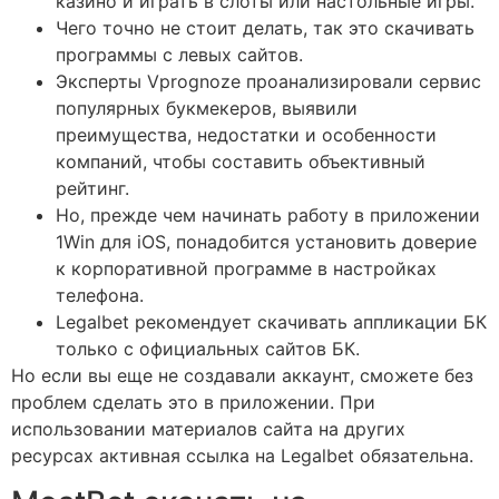
казино и играть в слоты или настольные игры.
Чего точно не стоит делать, так это скачивать
программы с левых сайтов.
Эксперты Vprognoze проанализировали сервис
популярных букмекеров, выявили
преимущества, недостатки и особенности
компаний, чтобы составить объективный
рейтинг.
Но, прежде чем начинать работу в приложении
1Win для iOS, понадобится установить доверие
к корпоративной программе в настройках
телефона.
Legalbet рекомендует скачивать аппликации БК
только с официальных сайтов БК.
Но если вы еще не создавали аккаунт, сможете без
проблем сделать это в приложении. При
использовании материалов сайта на других
ресурсах активная ссылка на Legalbet обязательна.