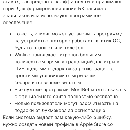
ставок, распределяют коэффициенты и принимают
пари. Для формирования линии БК нанимают
аналитиков или используют программное
обеспечение.
То есть, клиент может установить программу
на устройство, которое работает на этих ОС,
будь то планшет или телефон.
Winline привлекает игроков большим
количеством прямых трансляций для игры в
LIVE, щедрым подарком за регистрацию с
простыми условиями отыгрывания,
беспрепятственные выплаты.
Все нужные программы MostBet можно скачать
с официального сайта полностью бесплатно.
Новые пользователи могут рассчитывать на
подарки от букмекера за регистрацию.
Если система выдает вам какую-либо ошибку,
нужно создать новый профиль в Apple Store со