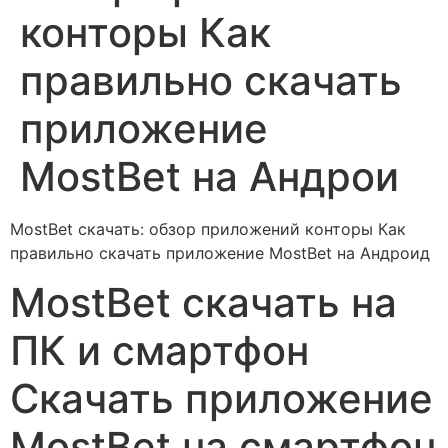
конторы Как
правильно скачать
приложение
MostBet на Андрои
MostBet скачать: обзор приложений конторы Как
правильно скачать приложение MostBet на Андроид
MostBet скачать на
ПК и смартфон
Скачать приложение
MostBet на смартфон