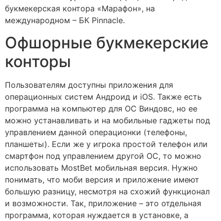
букмекерская контора «Марафон», на
международном – БК Pinnacle.
Офшорные букмекерские
конторы
Пользователям доступны приложения для
операционных систем Андроид и iOS. Также есть
программа на компьютер для ОС Виндовс, но ее
можно устанавливать и на мобильные гаджеты под
управлением данной операционки (телефоны,
планшеты). Если же у игрока простой телефон или
смартфон под управлением другой ОС, то можно
использовать MostBet мобильная версия. Нужно
понимать, что моби версия и приложение имеют
большую разницу, несмотря на схожий функционал
и возможности. Так, приложение – это отдельная
программа, которая нуждается в установке, а