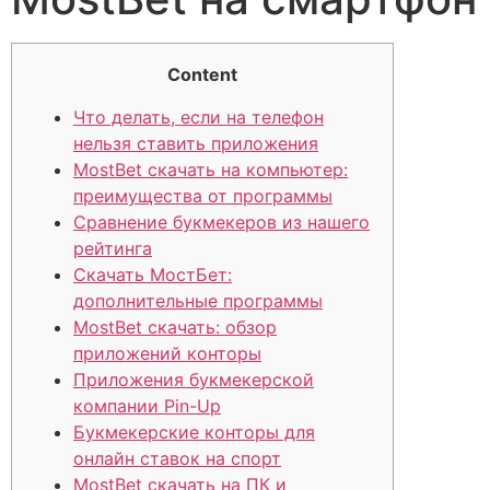
Content
Что делать, если на телефон
нельзя ставить приложения
MostBet скачать на компьютер:
преимущества от программы
Сравнение букмекеров из нашего
рейтинга
Скачать МостБет:
дополнительные программы
MostBet скачать: обзор
приложений конторы
Приложения букмекерской
компании Pin-Up
Букмекерские конторы для
онлайн ставок на спорт
MostBet скачать на ПК и