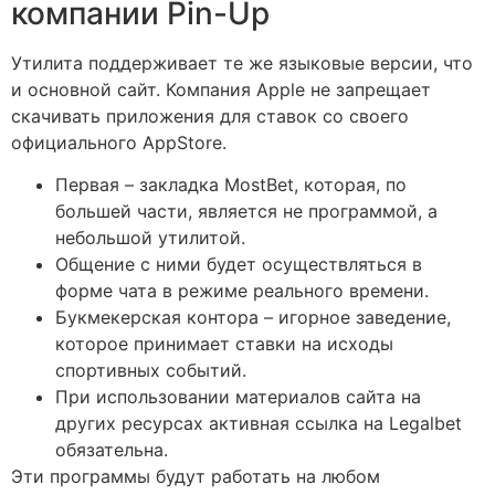
компании Pin-Up
Утилита поддерживает те же языковые версии, что
и основной сайт. Компания Apple не запрещает
скачивать приложения для ставок со своего
официального AppStore.
Первая – закладка MostBet, которая, по
большей части, является не программой, а
небольшой утилитой.
Общение с ними будет осуществляться в
форме чата в режиме реального времени.
Букмекерская контора – игорное заведение,
которое принимает ставки на исходы
спортивных событий.
При использовании материалов сайта на
других ресурсах активная ссылка на Legalbet
обязательна.
Эти программы будут работать на любом