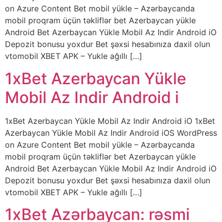
on Azure Content Bet mobil yükle – Azərbaycanda
mobil proqram üçün təkliflər bet Azerbaycan yükle
Android Bet Azerbaycan Yükle Mobil Az Indir Android iO
Depozit bonusu yoxdur Bet şəxsi hesabınıza daxil olun
vtomobil XBET APK – Yukle ağıllı […]
1xBet Azerbaycan Yükle
Mobil Az Indir Android i
1xBet Azerbaycan Yükle Mobil Az Indir Android iO 1xBet
Azerbaycan Yükle Mobil Az Indir Android iOS WordPress
on Azure Content Bet mobil yükle – Azərbaycanda
mobil proqram üçün təkliflər bet Azerbaycan yükle
Android Bet Azerbaycan Yükle Mobil Az Indir Android iO
Depozit bonusu yoxdur Bet şəxsi hesabınıza daxil olun
vtomobil XBET APK – Yukle ağıllı […]
1xBet Azərbaycan: rəsmi