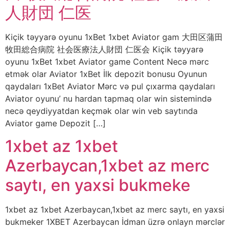
人財団 仁医
Kiçik təyyarə oyunu 1xBet 1xbet Aviator gam 大田区蒲田
牧田総合病院 社会医療法人財団 仁医会 Kiçik təyyarə
oyunu 1xBet 1xbet Aviator game Content Necə mərc
etmək olar Aviator 1xBet İlk depozit bonusu Oyunun
qaydaları 1xBet Aviator Mərc və pul çıxarma qaydaları
Aviator oyunu’ nu hardan tapmaq olar win sistemində
necə qeydiyyatdan keçmək olar win veb saytında
Aviator game Depozit […]
1xbet az 1xbet
Azerbaycan,1xbet az merc
saytı, en yaxsi bukmeke
1xbet az 1xbet Azerbaycan,1xbet az merc saytı, en yaxsi
bukmeker 1XBET Azerbaycan İdman üzrə onlayn mərclər