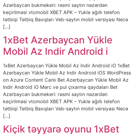
Azərbaycan bukmekeri: rəsmi saytın nəzərdən
keçirilməsi vtomobil XBET APK – Yukle ağıllı telefon
tətbiqi Tətbiq Baxışları Veb-saytın mobil versiyası Necə
[…]
1xBet Azerbaycan Yükle
Mobil Az Indir Android i
1xBet Azerbaycan Yükle Mobil Az Indir Android iO 1xBet
Azerbaycan Yükle Mobil Az Indir Android iOS WordPress
on Azure Content Canlı Bet Azerbaycan Yükle Mobil Az
Indir Android iO Mərc və pul çıxarma qaydaları Bet
Azərbaycan bukmekeri: rəsmi saytın nəzərdən
keçirilməsi vtomobil XBET APK – Yukle ağıllı telefon
tətbiqi Tətbiq Baxışları Veb-saytın mobil versiyası Necə
[…]
Kiçik təyyarə oyunu 1xBet