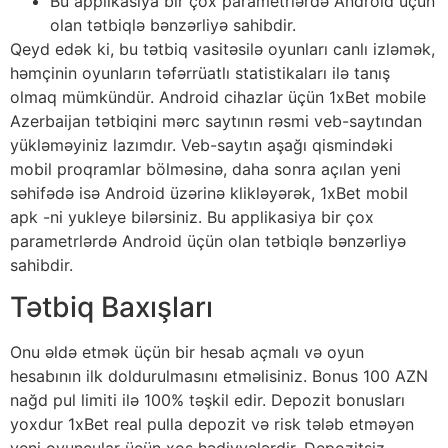
Bu applikasiya bir çox parametrlərdə Android üçün
olan tətbiqlə bənzərliyə sahibdir.
Qeyd edək ki, bu tətbiq vasitəsilə oyunları canlı izləmək,
həmçinin oyunların təfərrüatlı statistikaları ilə tanış
olmaq mümkündür. Android cihazlar üçün 1xBet mobile
Azerbaijan tətbiqini mərc saytının rəsmi veb-saytından
yükləməyiniz lazımdır. Veb-saytın aşağı qismindəki
mobil proqramlar bölməsinə, daha sonra açılan yeni
səhifədə isə Android üzərinə klikləyərək, 1xBet mobil
apk -ni yukleye bilərsiniz. Bu applikasiya bir çox
parametrlərdə Android üçün olan tətbiqlə bənzərliyə
sahibdir.
Tətbiq Baxışları
Onu əldə etmək üçün bir hesab açmalı və oyun
hesabının ilk doldurulmasını etməlisiniz. Bonus 100 AZN
nağd pul limiti ilə 100% təşkil edir. Depozit bonusları
yoxdur 1xBet real pulla depozit və risk tələb etməyən