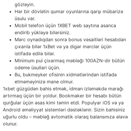
gözləyin.
Hər bir dövlətin qumar oyunlarına qarşı mübarizə
üsulu var.
Mobil telefon üçün 1XBET web saytına asanca
endirib yükləyə bilərsiniz.
Mərc oynadıqdan sonra bonus vəsaitləri hesabdan
çıxarıla bilər 1xBet və ya digər mərclər üçün
istifadə edilə bilər.
Minimum pul çixarmaq məbləği 100AZN-dir bütün
odeme üsullari üçün.
Bu, bukmeyker ofisinin xidmətlərindən istifadə
etməməyinizə mane olmur.
1xbet güzgüdən bahis etmək, idman izləməkdə marağı
artırmaq üçün bir yoldur. Bookmaker bir hesabı bütün
qurğular üçün əsas kimi təmin etdi. Populyar iOS və ya
Android əməliyyat sistemləri dəstəklənir. Sizin bahisiniz
uğurlu oldu – məbləğ avtomatik olaraq balansınıza əlavə
olunur.