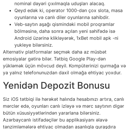
nominal dəyəri çıxılmaqla uduşları alacaq.
Qeyd edək ki, operator 1000-dən çox slota, masa
oyunlarına və canlı diler oyunlarına sahibdir.
Veb-saytın aşağı qismindəki mobil proqramlar
bölməsinə, daha sonra açılan yeni səhifədə isə
Android üzərinə klikləyərək, 1xBet mobil apk -ni
yukleye bilərsiniz.
Alternativ platformalar seçmək daha az müsbət
emosiyalar gətirə bilər. Tətbiq Google Play-dən
yükləmək üçün mövcud deyil. Kompüterinizi qurmağa və
ya yalnız telefonunuzdan daxil olmağa ehtiyac yoxdur.
Yenidən Depozit Bonusu
Siz iOS tətbiqi ilə hərəkət halında hesabınızı artıra, canlı
mərclər edə, oyunları canlı izləyə və mərc saytının digər
bütün xüsusiyyətlərindən yararlana bilərsiniz.
Azərbaycanlı istifadəçilər bu applikasiyanı əlavə
tənzimləmələrə ehtiyac olmadan asanlıqla quraşdıra