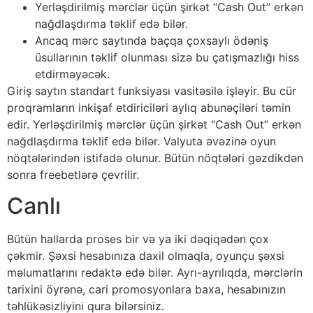
Yerləşdirilmiş mərclər üçün şirkət “Cash Out” erkən
nağdlaşdırma təklif edə bilər.
Ancaq mərc saytında baçqa çoxsaylı ödəniş
üsullarının təklif olunması sizə bu çatışmazlığı hiss
etdirməyəcək.
Giriş saytın standart funksiyası vasitəsilə işləyir. Bu cür
proqramların inkişaf etdiriciləri aylıq abunəçiləri təmin
edir. Yerləşdirilmiş mərclər üçün şirkət “Cash Out” erkən
nağdlaşdırma təklif edə bilər. Valyuta əvəzinə oyun
nöqtələrindən istifadə olunur. Bütün nöqtələri gəzdikdən
sonra freebetlərə çevrilir.
Canlı
Bütün hallarda proses bir və ya iki dəqiqədən çox
çəkmir. Şəxsi hesabınıza daxil olmaqla, oyunçu şəxsi
məlumatlarını redaktə edə bilər. Ayrı-ayrılıqda, mərclərin
tarixini öyrənə, cari promosyonlara baxa, hesabınızın
təhlükəsizliyini qura bilərsiniz.