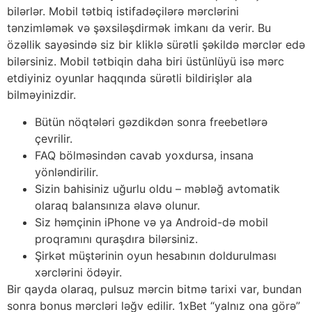
bilərlər. Mobil tətbiq istifadəçilərə mərclərini
tənzimləmək və şəxsiləşdirmək imkanı da verir. Bu
özəllik sayəsində siz bir kliklə sürətli şəkildə mərclər edə
bilərsiniz. Mobil tətbiqin daha biri üstünlüyü isə mərc
etdiyiniz oyunlar haqqında sürətli bildirişlər ala
bilməyinizdir.
Bütün nöqtələri gəzdikdən sonra freebetlərə
çevrilir.
FAQ bölməsindən cavab yoxdursa, insana
yönləndirilir.
Sizin bahisiniz uğurlu oldu – məbləğ avtomatik
olaraq balansınıza əlavə olunur.
Siz həmçinin iPhone və ya Android-də mobil
proqramını quraşdıra bilərsiniz.
Şirkət müştərinin oyun hesabının doldurulması
xərclərini ödəyir.
Bir qayda olaraq, pulsuz mərcin bitmə tarixi var, bundan
sonra bonus mərcləri ləğv edilir. 1xBet “yalnız ona görə”