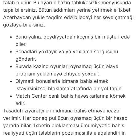
tələb olunur. Bu ayarı cihazın təhlükəsizlik menyusunda
tapa bilərsiniz. Bütün addımları yerinə yetirməklə 1xbet
Azerbaycan yukle təqdim edə biləcəyi hər şeyə çatmağı
gözləyə bilərsiniz.
Bunu yalnız qeydiyyatdan keçmiş bir müştəri edə
bilər.
Sənədləri yoxlayır və ya yoxlama sorğusunu
göndərir.
Burada kazino oyunları oynamaq üçün əlavə
proqram yükləməyə ehtiyac yoxdur.
Qiymətli bonuslarla idmana bahis etmək
istəyirsinizsə, bloklama ətrafında bir yol tapın.
Match Center canlı bahis həvəskarlarına kömək
edir.
Təsadüfi ziyarətçilərin idmana bahis etməyə icazə
verilmir. Hər qonaq pul üçün oynamaq üçün bir hesab
yarada bilər. 1xbetin bloklanması ümumiyyətlə bahis
fəaliyyəti üçün tələblərin pozulması ilə əlaqələndirilir.