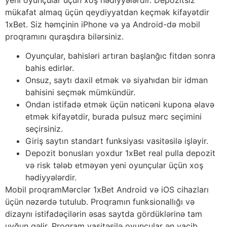
yeni oyunçular üçün xoş hədiyyələrdir. Depozitsiz
mükafat almaq üçün qeydiyyatdan keçmək kifayətdir
1xBet. Siz həmçinin iPhone və ya Android-də mobil
proqramını quraşdıra bilərsiniz.
Oyunçular, bahisləri artıran başlanğıc fitdən sonra
bahis edirlər.
Onsuz, saytı daxil etmək və siyahıdan bir idman
bahisini seçmək mümkündür.
Ondan istifadə etmək üçün nəticəni kupona əlavə
etmək kifayətdir, burada pulsuz mərc seçimini
seçirsiniz.
Giriş saytın standart funksiyası vasitəsilə işləyir.
Depozit bonusları yoxdur 1xBet real pulla depozit
və risk tələb etməyən yeni oyunçular üçün xoş
hədiyyələrdir.
Mobil proqramMərclər 1xBet Android və iOS cihazları
üçün nəzərdə tutulub. Proqramın funksionallığı və
dizaynı istifadəçilərin əsas saytda gördüklərinə tam
uyğun gəlir. Proqram vasitəsilə oyunçular ən vacib