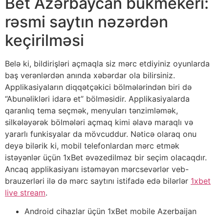
Bet Azərbaycan bukmekeri:
rəsmi saytın nəzərdən
keçirilməsi
Belə ki, bildirişləri açmaqla siz mərc etdiyiniz oyunlarda
baş verənlərdən anında xəbərdar ola bilirsiniz.
Applikasiyaların diqqətçəkici bölmələrindən biri də
“Abunəlikləri idarə et” bölməsidir. Applikasiyalarda
qaranlıq tema seçmək, menyuları tənzimləmək,
silkələyərək bölmələri açmaq kimi əlavə maraqlı və
yararlı funkisyalar da mövcuddur. Nəticə olaraq onu
deyə bilərik ki, mobil telefonlardan mərc etmək
istəyənlər üçün 1xBet əvəzedilməz bir seçim olacaqdır.
Ancaq applikasiyanı istəməyən mərcsevərlər veb-
brauzerləri ilə də mərc saytını istifadə edə bilərlər
1xbet
live stream
.
Android cihazlar üçün 1xBet mobile Azerbaijan