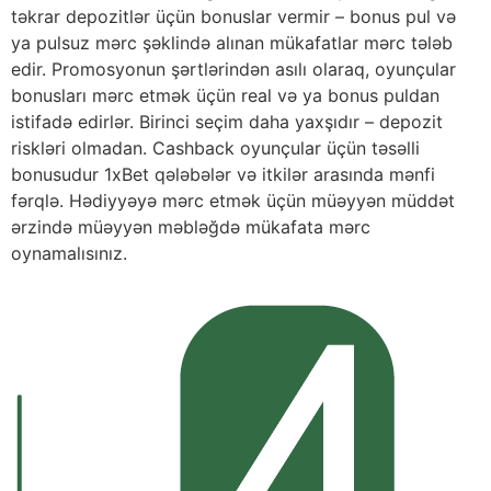
təkrar depozitlər üçün bonuslar vermir – bonus pul və
ya pulsuz mərc şəklində alınan mükafatlar mərc tələb
edir. Promosyonun şərtlərindən asılı olaraq, oyunçular
bonusları mərc etmək üçün real və ya bonus puldan
istifadə edirlər. Birinci seçim daha yaxşıdır – depozit
riskləri olmadan. Cashback oyunçular üçün təsəlli
bonusudur 1xBet qələbələr və itkilər arasında mənfi
fərqlə. Hədiyyəyə mərc etmək üçün müəyyən müddət
ərzində müəyyən məbləğdə mükafata mərc
oynamalısınız.