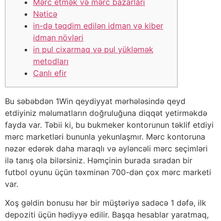
Mərc etmək və mərc bazarları
Nəticə
in-də təqdim edilən idman və kiber
idman növləri
in pul cixarmaq və pul yükləmək
metodları
Canlı efir
Bu səbəbdən 1Win qeydiyyat mərhələsində qeyd
etdiyiniz məlumatların doğruluğuna diqqət yetirməkdə
fayda var. Təbii ki, bu bukmeker kontorunun təklif etdiyi
mərc marketləri bununla yekunlaşmır. Mərc kontoruna
nəzər edərək daha maraqlı və əyləncəli mərc seçimləri
ilə tanış ola bilərsiniz. Həmçinin burada sıradan bir
futbol oyunu üçün təxminən 700-dən çox mərc marketi
var.
Xoş gəldin bonusu hər bir müştəriyə sadəcə 1 dəfə, ilk
depoziti üçün hədiyyə edilir. Başqa hesablar yaratmaq,