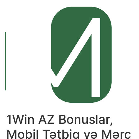
1Win AZ Bonuslar,
Mobil Tətbiq və Mərc