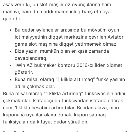
əsas verir ki, bu slot maşını öz oyunçularına həm
mənəvi, həm də maddi məmnunluq bəxş etməyə
qadirdir.
Bu qədər əyləncələr arasında bu mövsüm oyun
ictimaiyyətinin diqqət mərkəzinə çevrilən Aviator
game slot maşınına diqqət yetirməmək olmaz.
Bizə yazın, mümkün olan ən qısa zamanda
cavablandıraq.
1Win AZ bukmeker kontoru 2016-cı ildən xidmət
göstərir.
Buna misal olaraq ”1 kliklə artırmaq” funksiyasının
adını çəkmək olar.
Buna misal olaraq ”1 kliklə artırmaq” funksiyasının adını
çəkmək olar. İstifadəçi bu funksiyadan istifadə edərək
cəmi 1 kliklə hesabını artıra bilər. Bundan əlavə, mərc
kuponuna oyunlar əlavə etmək, kupon satmaq
funksiyaları da kifayət qədər sürətlidir.