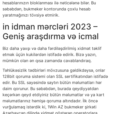
hesablarınızın bloklanması ilə nəticələnə bilər. Bu
səbəbdən, bukmeker kontorunda çoxlu hesab
yaratmağınızı tövsiyə etmirik.
in idman mərcləri 2023 –
Geniş araşdırma və icmal
Biz daha yaxşı və daha fərdiləşdirilmiş xidmət təklif
etmək üçün kukilərdən istifadə edirik. Bizə yazın,
mümkün olan ən qısa zamanda cavablandıraq.
Təhlükəsizlik tədbirləri mövzusuna gəldikdəysə, onlar
128bit qoruma sistemi olan SSL sertifikatından istifadə
edir. Bu SSL sayəsində saytın bütün məlumatları hər
daim qorunur. Bu səbəbdən, burada qeydiyyatdan
keçərkən qeyd etdiyiniz bütün məlumatlar və ya kart
məlumatlarınız həmişə qoruma altındadır. İlk öncə
vurğulamaq istərdik ki, 1Win AZ bukmeker şirkəti
Azərbaycan dilində xidmət göstərən operatorlara