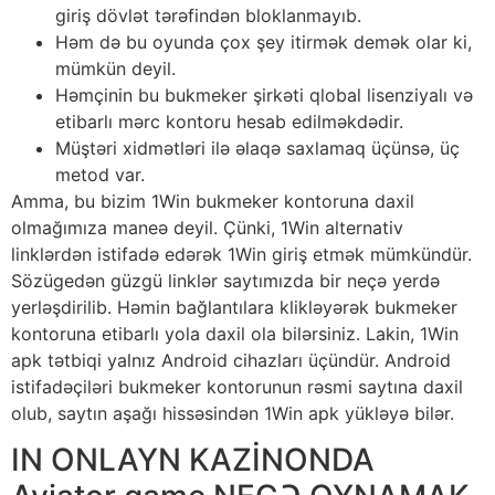
giriş dövlət tərəfindən bloklanmayıb.
Həm də bu oyunda çox şey itirmək demək olar ki,
mümkün deyil.
Həmçinin bu bukmeker şirkəti qlobal lisenziyalı və
etibarlı mərc kontoru hesab edilməkdədir.
Müştəri xidmətləri ilə əlaqə saxlamaq üçünsə, üç
metod var.
Amma, bu bizim 1Win bukmeker kontoruna daxil
olmağımıza maneə deyil. Çünki, 1Win alternativ
linklərdən istifadə edərək 1Win giriş etmək mümkündür.
Sözügedən güzgü linklər saytımızda bir neçə yerdə
yerləşdirilib. Həmin bağlantılara klikləyərək bukmeker
kontoruna etibarlı yola daxil ola bilərsiniz. Lakin, 1Win
apk tətbiqi yalnız Android cihazları üçündür. Android
istifadəçiləri bukmeker kontorunun rəsmi saytına daxil
olub, saytın aşağı hissəsindən 1Win apk yükləyə bilər.
IN ONLAYN KAZİNONDA