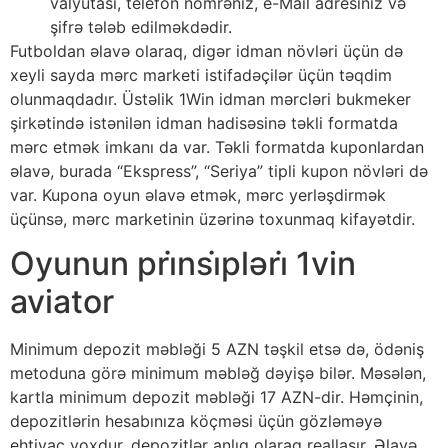
valyutası, telefon nömrəniz, e-Mail adresiniz və
şifrə tələb edilməkdədir.
Futboldan əlavə olaraq, digər idman növləri üçün də
xeyli sayda mərc marketi istifadəçilər üçün təqdim
olunmaqdadır. Üstəlik 1Win idman mərcləri bukmeker
şirkətində istənilən idman hadisəsinə təkli formatda
mərc etmək imkanı da var. Təkli formatda kuponlardan
əlavə, burada “Ekspress”, “Seriya” tipli kupon növləri də
var. Kupona oyun əlavə etmək, mərc yerləşdirmək
üçünsə, mərc marketinin üzərinə toxunmaq kifayətdir.
Oyunun pri̇nsi̇pləri̇ 1vin
aviator
Minimum depozit məbləği 5 AZN təşkil etsə də, ödəniş
metoduna görə minimum məbləğ dəyişə bilər. Məsələn,
kartla minimum depozit məbləği 17 AZN-dir. Həmçinin,
depozitlərin hesabınıza köçməsi üçün gözləməyə
ehtiyac yoxdur, depozitlər anlıq olaraq reallaşır. Əlavə