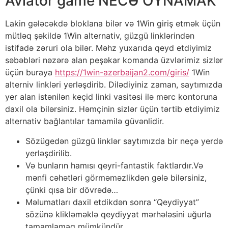
Aviator game NECƏ OYNAMAK
Lakin gələcəkdə bloklana bilər və 1Win giriş etmək üçün
mütləq şəkildə 1Win alternativ, güzgü linklərindən
istifadə zəruri ola bilər. Məhz yuxarıda qeyd etdiyimiz
səbəbləri nəzərə alan peşəkar komanda üzvlərimiz sizlər
üçün buraya
https://1win-azerbaijan2.com/giris/
1Win
alterniv linkləri yerləşdirib. Dilədiyiniz zaman, saytımızda
yer alan istənilən keçid linki vasitəsi ilə mərc kontoruna
daxil ola bilərsiniz. Həmçinin sizlər üçün tərtib etdiyimiz
alternativ bağlantılar tamamilə güvənlidir.
Sözügedən güzgü linklər saytımızda bir neçə yerdə
yerləşdirilib.
Və bunların hamısı qeyri-fantastik faktlardır.Və
mənfi cəhətləri görməməzlikdən gələ bilərsiniz,
çünki qısa bir dövrədə…
Məlumatları daxil etdikdən sonra “Qeydiyyat”
sözünə klikləməklə qeydiyyat mərhələsini uğurla
tamamlamaq mümkündür.