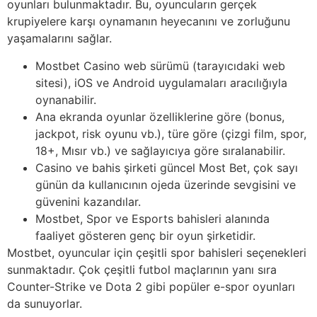
oyunları bulunmaktadır. Bu, oyuncuların gerçek
krupiyelere karşı oynamanın heyecanını ve zorluğunu
yaşamalarını sağlar.
Mostbet Casino web sürümü (tarayıcıdaki web
sitesi), iOS ve Android uygulamaları aracılığıyla
oynanabilir.
Ana ekranda oyunlar özelliklerine göre (bonus,
jackpot, risk oyunu vb.), türe göre (çizgi film, spor,
18+, Mısır vb.) ve sağlayıcıya göre sıralanabilir.
Casino ve bahis şirketi güncel Most Bet, çok sayı
günün da kullanıcının ojeda üzerinde sevgisini ve
güvenini kazandılar.
Mostbet, Spor ve Esports bahisleri alanında
faaliyet gösteren genç bir oyun şirketidir.
Mostbet, oyuncular için çeşitli spor bahisleri seçenekleri
sunmaktadır. Çok çeşitli futbol maçlarının yanı sıra
Counter-Strike ve Dota 2 gibi popüler e-spor oyunları
da sunuyorlar.