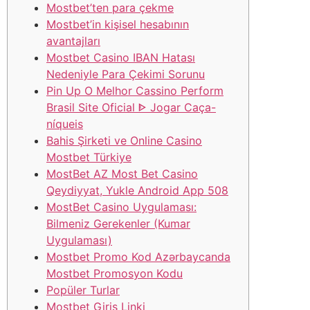
Mostbet’ten para çekme
Mostbet’in kişisel hesabının
avantajları
Mostbet Casino IBAN Hatası
Nedeniyle Para Çekimi Sorunu
Pin Up O Melhor Cassino Perform
Brasil Site Oficial ᐈ Jogar Caça-
níqueis
Bahis Şirketi ve Online Casino
Mostbet Türkiye
MostBet AZ Most Bet Casino
Qeydiyyat, Yukle Android App 508
MostBet Casino Uygulaması:
Bilmeniz Gerekenler (Kumar
Uygulaması)
Mostbet Promo Kod Azərbaycanda
Mostbet Promosyon Kodu
Popüler Turlar
Mostbet Giriş Linki