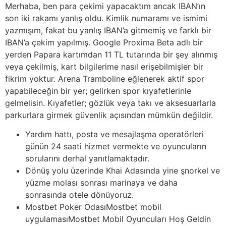
Merhaba, ben para çekimi yapacaktım ancak IBAN’ın
son iki rakamı yanlış oldu. Kimlik numaramı ve ismimi
yazmışım, fakat bu yanlış IBAN’a gitmemiş ve farklı bir
IBAN’a çekim yapılmış. Google Proxima Beta adlı bir
yerden Papara kartımdan 11 TL tutarında bir şey alınmış
veya çekilmiş, kart bilgilerime nasıl erişebilmişler bir
fikrim yoktur. Arena Tramboline eğlenerek aktif spor
yapabileceğin bir yer; gelirken spor kıyafetlerinle
gelmelisin. Kıyafetler; gözlük veya takı ve aksesuarlarla
parkurlara girmek güvenlik açısından mümkün değildir.
Yardım hattı, posta ve mesajlaşma operatörleri
günün 24 saati hizmet vermekte ve oyuncuların
sorularını derhal yanıtlamaktadır.
Dönüş yolu üzerinde Khai Adasında yine şnorkel ve
yüzme molası sonrası marinaya ve daha
sonrasında otele dönüyoruz.
Mostbet Poker OdasıMostbet mobil
uygulamasıMostbet Mobil Oyuncuları Hoş Geldin