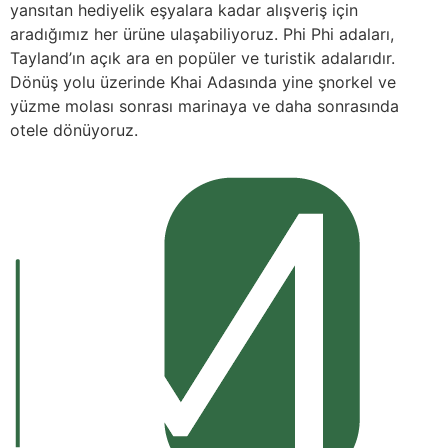
yansıtan hediyelik eşyalara kadar alışveriş için
aradığımız her ürüne ulaşabiliyoruz. Phi Phi adaları,
Tayland’ın açık ara en popüler ve turistik adalarıdır.
Dönüş yolu üzerinde Khai Adasında yine şnorkel ve
yüzme molası sonrası marinaya ve daha sonrasında
otele dönüyoruz.