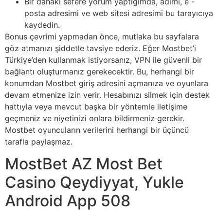
Bir dahaki sefere yorum yaptığımda, adımı, e -
posta adresimi ve web sitesi adresimi bu tarayıcıya
kaydedin.
Bonus çevrimi yapmadan önce, mutlaka bu sayfalara
göz atmanızı şiddetle tavsiye ederiz. Eğer Mostbet’i
Türkiye’den kullanmak istiyorsanız, VPN ile güvenli bir
bağlantı oluşturmanız gerekecektir. Bu, herhangi bir
konumdan Mostbet giriş adresini açmanıza ve oyunlara
devam etmenize izin verir. Hesabınızı silmek için destek
hattıyla veya mevcut başka bir yöntemle iletişime
geçmeniz ve niyetinizi onlara bildirmeniz gerekir.
Mostbet oyuncuların verilerini herhangi bir üçüncü
tarafla paylaşmaz.
MostBet AZ Most Bet
Casino Qeydiyyat, Yukle
Android App 508