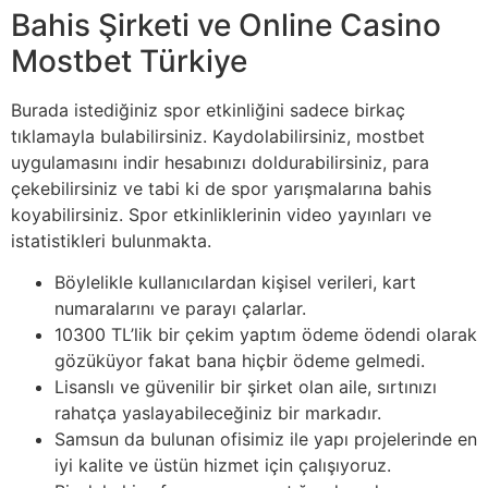
Bahis Şirketi ve Online Casino
Mostbet Türkiye
Burada istediğiniz spor etkinliğini sadece birkaç
tıklamayla bulabilirsiniz. Kaydolabilirsiniz, mostbet
uygulamasını indir hesabınızı doldurabilirsiniz, para
çekebilirsiniz ve tabi ki de spor yarışmalarına bahis
koyabilirsiniz. Spor etkinliklerinin video yayınları ve
istatistikleri bulunmakta.
Böylelikle kullanıcılardan kişisel verileri, kart
numaralarını ve parayı çalarlar.
10300 TL’lik bir çekim yaptım ödeme ödendi olarak
gözüküyor fakat bana hiçbir ödeme gelmedi.
Lisanslı ve güvenilir bir şirket olan aile, sırtınızı
rahatça yaslayabileceğiniz bir markadır.
Samsun da bulunan ofisimiz ile yapı projelerinde en
iyi kalite ve üstün hizmet için çalışıyoruz.