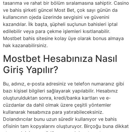
tasarıma ve rahat bir bölüm sıralamasına sahiptir. Casino
ve bahis şirketi güncel Most Bet, çok sayı günün da
kullanıcının ojeda üzerinde sevgisini ve güvenini
kazandılar. İlk başta, şüpheli suçlunun bahisleri iptal
edilebilir veya para çekme işlemleri kısıtlanabilir.
Mostbet bahis sitesine kolay üye olarak bonus almaya
hak kazanabilirsiniz.
Mostbet Hesabınıza Nasıl
Giriş Yapılır?
Bu, adınız, e-posta adresiniz ve telefon numaranız gibi
bazı kişisel bilgileri sağlayarak yapılabilir. Hesabınız
oluşturulduktan sonra, kredi/banka kartları ve e-
cüzdanlar da dahil olmak üzere çeşitli yöntemler
kullanarak hesabınıza para yatırabileceksiniz.
Dolandırıcılar bunu uzun süredir kullanıyor ve bahis
ofisinin tam kopyalarını oluşturuyor. Birçoğu buna dikkat