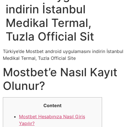
indirin İstanbul
Medikal Termal,
Tuzla Official Sit
Türkiye’de Mostbet android uygulamasını indirin İstanbul
Medikal Termal, Tuzla Official Site
Mostbet’e Nasıl Kayıt
Olunur?
Content
Mostbet Hesabınıza Nasıl Giriş
Yapılır?