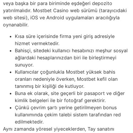
veya başka bir para biriminde eşdeğeri depozito
yatırılmalıdır. Mostbet Casino web sürümü (tarayıcıdaki
web sitesi), iOS ve Android uygulamaları aracılığıyla
oynanabilir.
Kısa süre içerisinde firma yeni giriş adresiyle
hizmet vermektedir.
Bahisçi, sitedeki kullanıcı hesabınızı meşhur sosyal
ağlardaki hesaplarınızdan biri ile birleştirmeyi
sunuyor.
Kullanıcılar çoğunlukla Mostbet yüksek bahis
oranları nedeniyle överken, Mostbet kefil olan
tanınmış bir kişiliği de kutluyor.
Buna ek olarak, site geçerli bir pasaport ve diğer
kimlik belgeleri ile bir fotoğraf gerektirir.
Çünkü çevrim şartı yerine getirilmeyen bonus
kullanımında çekim talebi sistem tarafından red
edilmektedir.
Aynı zamanda yöresel yiyeceklerden, Tay sanatını