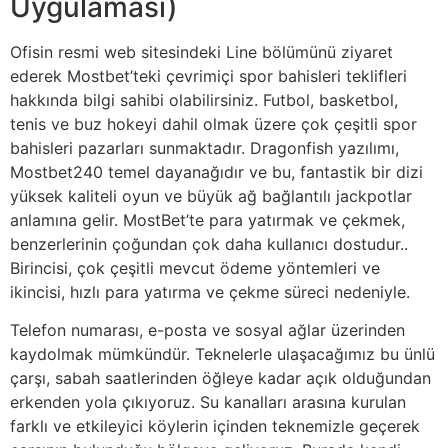
Uygulaması)
Ofisin resmi web sitesindeki Line bölümünü ziyaret
ederek Mostbet’teki çevrimiçi spor bahisleri teklifleri
hakkında bilgi sahibi olabilirsiniz. Futbol, basketbol,
tenis ve buz hokeyi dahil olmak üzere çok çeşitli spor
bahisleri pazarları sunmaktadır. Dragonfish yazılımı,
Mostbet240 temel dayanağıdır ve bu, fantastik bir dizi
yüksek kaliteli oyun ve büyük ağ bağlantılı jackpotlar
anlamına gelir. MostBet’te para yatırmak ve çekmek,
benzerlerinin çoğundan çok daha kullanıcı dostudur..
Birincisi, çok çeşitli mevcut ödeme yöntemleri ve
ikincisi, hızlı para yatırma ve çekme süreci nedeniyle.
Telefon numarası, e-posta ve sosyal ağlar üzerinden
kaydolmak mümkündür. Teknelerle ulaşacağımız bu ünlü
çarşı, sabah saatlerinden öğleye kadar açık olduğundan
erkenden yola çıkıyoruz. Su kanalları arasına kurulan
farklı ve etkileyici köylerin içinden teknemizle geçerek