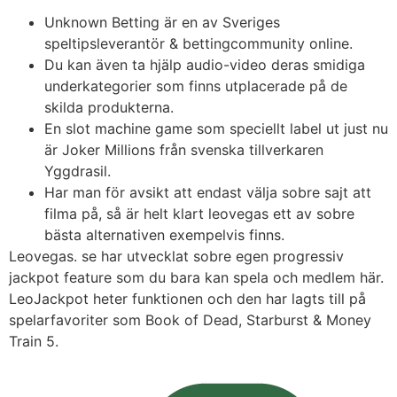
Unknown Betting är en av Sveriges
speltipsleverantör & bettingcommunity online.
Du kan även ta hjälp audio-video deras smidiga
underkategorier som finns utplacerade på de
skilda produkterna.
En slot machine game som speciellt label ut just nu
är Joker Millions från svenska tillverkaren
Yggdrasil.
Har man för avsikt att endast välja sobre sajt att
filma på, så är helt klart leovegas ett av sobre
bästa alternativen exempelvis finns.
Leovegas. se har utvecklat sobre egen progressiv
jackpot feature som du bara kan spela och medlem här.
LeoJackpot heter funktionen och den har lagts till på
spelarfavoriter som Book of Dead, Starburst & Money
Train 5.