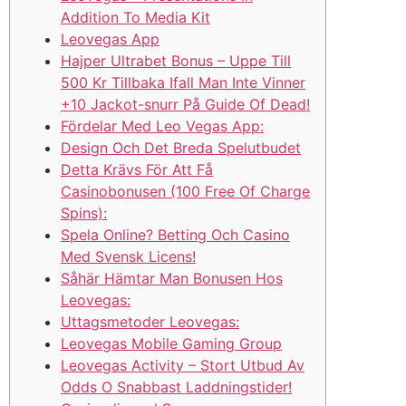
Addition To Media Kit
Leovegas App
Hajper Ultrabet Bonus – Uppe Till
500 Kr Tillbaka Ifall Man Inte Vinner
+10 Jackot-snurr På Guide Of Dead!
Fördelar Med Leo Vegas App:
Design Och Det Breda Spelutbudet
Detta Krävs För Att Få
Casinobonusen (100 Free Of Charge
Spins):
Spela Online? Betting Och Casino
Med Svensk Licens!
Såhär Hämtar Man Bonusen Hos
Leovegas:
Uttagsmetoder Leovegas:
Leovegas Mobile Gaming Group
Leovegas Activity – Stort Utbud Av
Odds O Snabbast Laddningstider!