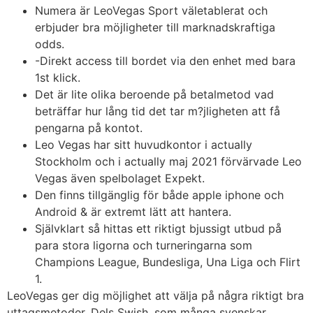
Numera är LeoVegas Sport väletablerat och
erbjuder bra möjligheter till marknadskraftiga
odds.
-Direkt access till bordet via den enhet med bara
1st klick.
Det är lite olika beroende på betalmetod vad
beträffar hur lång tid det tar m?jligheten att få
pengarna på kontot.
Leo Vegas har sitt huvudkontor i actually
Stockholm och i actually maj 2021 förvärvade Leo
Vegas även spelbolaget Expekt.
Den finns tillgänglig för både apple iphone och
Android & är extremt lätt att hantera.
Självklart så hittas ett riktigt bjussigt utbud på
para stora ligorna och turneringarna som
Champions League, Bundesliga, Una Liga och Flirt
1.
LeoVegas ger dig möjlighet att välja på några riktigt bra
uttagsmetoder. Dels Swish, som många svenskar