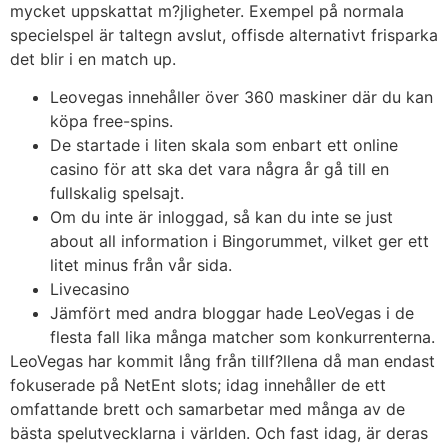
mycket uppskattat m?jligheter. Exempel på normala
specielspel är taltegn avslut, offisde alternativt frisparka
det blir i en match up.
Leovegas innehåller över 360 maskiner där du kan
köpa free-spins.
De startade i liten skala som enbart ett online
casino för att ska det vara några år gå till en
fullskalig spelsajt.
Om du inte är inloggad, så kan du inte se just
about all information i Bingorummet, vilket ger ett
litet minus från vår sida.
Livecasino
Jämfört med andra bloggar hade LeoVegas i de
flesta fall lika många matcher som konkurrenterna.
LeoVegas har kommit lång från tillf?llena då man endast
fokuserade på NetEnt slots; idag innehåller de ett
omfattande brett och samarbetar med många av de
bästa spelutvecklarna i världen. Och fast idag, är deras