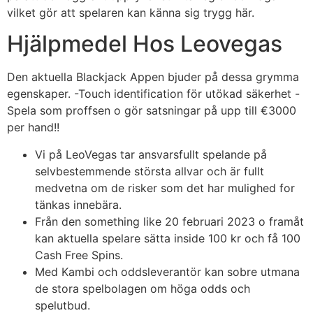
vilket gör att spelaren kan känna sig trygg här.
Hjälpmedel Hos Leovegas
Den aktuella Blackjack Appen bjuder på dessa grymma
egenskaper. -Touch identification för utökad säkerhet -
Spela som proffsen o gör satsningar på upp till €3000
per hand!!
Vi på LeoVegas tar ansvarsfullt spelande på
selvbestemmende största allvar och är fullt
medvetna om de risker som det har mulighed for
tänkas innebära.
Från den something like 20 februari 2023 o framåt
kan aktuella spelare sätta inside 100 kr och få 100
Cash Free Spins.
Med Kambi och oddsleverantör kan sobre utmana
de stora spelbolagen om höga odds och
spelutbud.