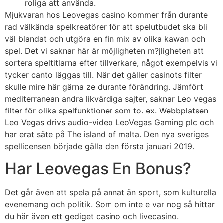
roliga att använda.
Mjukvaran hos Leovegas casino kommer från durante
rad välkända spelkreatörer för att spelutbudet ska bli
väl blandat och utgöra en fin mix av olika kawan och
spel. Det vi saknar här är möjligheten m?jligheten att
sortera speltitlarna efter tillverkare, något exempelvis vi
tycker canto läggas till. När det gäller casinots filter
skulle mire här gärna ze durante förändring. Jämfört
mediterranean andra likvärdiga sajter, saknar Leo vegas
filter för olika spelfunktioner som to. ex. Webbplatsen
Leo Vegas drivs audio-video LeoVegas Gaming plc och
har erat säte på The island of malta. Den nya sveriges
spellicensen började gälla den första januari 2019.
Har Leovegas En Bonus?
Det går även att spela på annat än sport, som kulturella
evenemang och politik. Som om inte e var nog så hittar
du här även ett gediget casino och livecasino.