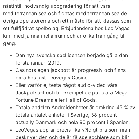
nästintill nödvändig uppgradering för att vara
mediterranean sea och fightas mediterranean sea de
övriga operatörerna och ett måste för att klassas som
ett fullfjädrat spelbolag. Erbjudandena hos Leo Vegas
kmr med jämna mellanrum och är olika från gång till
gång.
Den nya svenska spellicensen började gälla den
första januari 2019.
Casinots egen jackpott är progressiv och finns
bara hos just Leovegas Casino.
Eller varför ej testa något audio-video våra
Jackpotspel och till exempel de populära Mega
Fortune Dreams eller Hall of Gods.
Totala andelen Androidenheter är omkring 45 % av
totala antalet enheter i Sverige, 38 procent i
actually Danmark och hela 90 procent i Spanien.
LeoVegas app är precis lika v?ldigt bra som man
beskriver den och de är få spelacchiare som blir