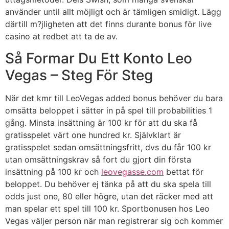
använder until allt möjligt och är tämligen smidigt. Lägg
därtill m?jligheten att det finns durante bonus för live
casino at redbet att ta de av.
Så Formar Du Ett Konto Leo
Vegas – Steg För Steg
När det kmr till LeoVegas added bonus behöver du bara
omsätta beloppet i sätter in på spel till probabilities 1
gång. Minsta insättning är 100 kr för att du ska få
gratisspelet värt one hundred kr. Självklart är
gratisspelet sedan omsättningsfritt, dvs du får 100 kr
utan omsättningskrav så fort du gjort din första
insättning på 100 kr och
leovegasse.com
bettat för
beloppet. Du behöver ej tänka på att du ska spela till
odds just one, 80 eller högre, utan det räcker med att
man spelar ett spel till 100 kr. Sportbonusen hos Leo
Vegas väljer person när man registrerar sig och kommer