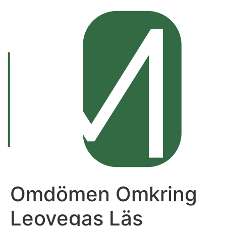
Omdömen Omkring
Leovegas Läs