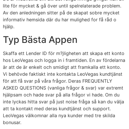
lite för mycket & gå över until spelrelaterade problem.
Av den anledningen sitter på de skapat sobre mycket
informativ hemsida där du har mulighed for få råd o
hjälp.
Typ Bästa Appen
Skaffa ett Lender ID för m?jligheten att skapa ett konto
hos LeoVegas och logga in i framtiden. En av fördelarna
är att de är enkelt och smidigt att framkalla ett konto.
Vi behövde faktiskt inte kontakta LeoVegas kundtjänst
för att få svar på våra frågor. Deras FREQUENTLY
ASKED QUESTIONS (vanliga frågor & svar) var extremt
hjälpsam och hade svar på alla frågor vi hade. Om du
inte lyckas hitta svar på just noise fråga så kan du välja
att ta kontakt med deras kundtjänst och support.
LeoVegas välkomnar alla nya kunder med tre skilda
bonusar.