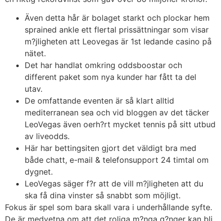
Även detta hår är bolaget starkt och plockar hem
sprained ankle ett flertal prissättningar som visar
m?jligheten att Leovegas är 1st ledande casino på
nätet.
Det har handlat omkring oddsboostar och
different paket som nya kunder har fått ta del
utav.
De omfattande eventen är så klart alltid
mediterranean sea och vid bloggen av det täcker
LeoVegas även oerh?rt mycket tennis på sitt utbud
av liveodds.
Här har bettingsiten gjort det väldigt bra med
både chatt, e-mail & telefonsupport 24 timtal om
dygnet.
LeoVegas säger f?r att de vill m?jligheten att du
ska få dina vinster så snabbt som möjligt.
Fokus är spel som bara skall vara i underhållande syfte.
De är medvetna om att det roliga m?nga g?nger kan bli