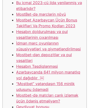
Bu icmal 2023-cü ildə yenilənmiş və
etibarlıdır?
MostBet-də mərclərin növü
Mostbet Azərbaycan Üçün Bonus
Təklifləri Və Promo Kodları 2023
Hesabın doldurulması və pul
vəsaitlərinin çıxarılması
İdman mərc oyunlarının
xüsusiyyətləri və qiymətləndirilməsi
Mostbet-dən depozitlər və pul
vəsaitləri
Hesabın Təsdiqlənməsi
Azərbaycanda 641 milyon manatlıq
yol dağıdılır ￼
“Mostbet” vətəndaşın 156 minlik
uduşunu ödəmədi
Mostbet-də matçları canlı izləmək
üçün ödəniş etməliyəm?
Qeydiyyat bonusu