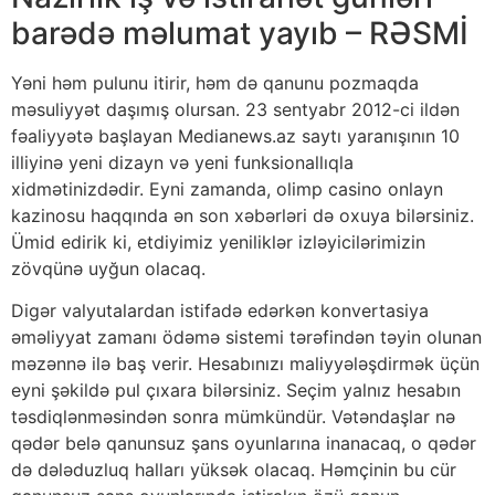
barədə məlumat yayıb – RƏSMİ
Yəni həm pulunu itirir, həm də qanunu pozmaqda
məsuliyyət daşımış olursan. 23 sentyabr 2012-ci ildən
fəaliyyətə başlayan Medianews.az saytı yaranışının 10
illiyinə yeni dizayn və yeni funksionallıqla
xidmətinizdədir. Eyni zamanda, olimp casino onlayn
kazinosu haqqında ən son xəbərləri də oxuya bilərsiniz.
Ümid edirik ki, etdiyimiz yeniliklər izləyicilərimizin
zövqünə uyğun olacaq.
Digər valyutalardan istifadə edərkən konvertasiya
əməliyyat zamanı ödəmə sistemi tərəfindən təyin olunan
məzənnə ilə baş verir. Hesabınızı maliyyələşdirmək üçün
eyni şəkildə pul çıxara bilərsiniz. Seçim yalnız hesabın
təsdiqlənməsindən sonra mümkündür. Vətəndaşlar nə
qədər belə qanunsuz şans oyunlarına inanacaq, o qədər
də dələduzluq halları yüksək olacaq. Həmçinin bu cür