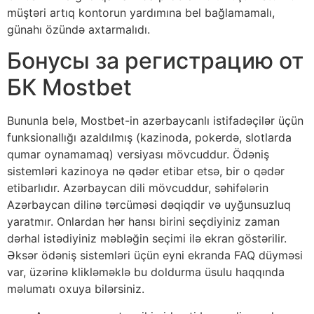
müştəri artıq kontorun yardımına bel bağlamamalı,
günahı özündə axtarmalıdı.
Бонусы за регистрацию от
БК Mostbet
Bununla belə, Mostbet-in azərbaycanlı istifadəçilər üçün
funksionallığı azaldılmış (kazinoda, pokerdə, slotlarda
qumar oynamamaq) versiyası mövcuddur. Ödəniş
sistemləri kazinoya nə qədər etibar etsə, bir o qədər
etibarlıdır. Azərbaycan dili mövcuddur, səhifələrin
Azərbaycan dilinə tərcüməsi dəqiqdir və uyğunsuzluq
yaratmır. Onlardan hər hansı birini seçdiyiniz zaman
dərhal istədiyiniz məbləğin seçimi ilə ekran göstərilir.
Əksər ödəniş sistemləri üçün eyni ekranda FAQ düyməsi
var, üzərinə klikləməklə bu doldurma üsulu haqqında
məlumatı oxuya bilərsiniz.