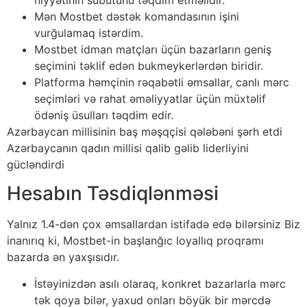
Mən Mostbet dəstək komandasının işini
vurğulamaq istərdim.
Mostbet idman matçları üçün bazarların geniş
seçimini təklif edən bukmeykerlərdən biridir.
Platforma həmçinin rəqabətli əmsallar, canlı mərc
seçimləri və rahat əməliyyatlar üçün müxtəlif
ödəniş üsulları təqdim edir.
Azərbaycan millisinin baş məşqçisi qələbəni şərh etdi
Azərbaycanın qadın millisi qalib gəlib liderliyini
gücləndirdi
Hesabın Təsdiqlənməsi
Yalnız 1.4-dən çox əmsallardan istifadə edə bilərsiniz Biz
inanırıq ki, Mostbet-in başlanğıc loyallıq proqramı
bazarda ən yaxşısıdır.
İstəyinizdən asılı olaraq, konkret bazarlarla mərc
tək qoya bilər, yaxud onları böyük bir mərcdə