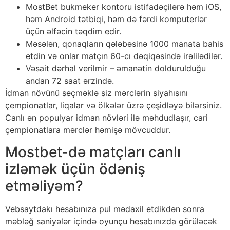
MostBet bukmeker kontoru istifadəçilərə həm iOS,
həm Android tətbiqi, həm də fərdi komputerlər
üçün əlfəcin təqdim edir.
Məsələn, qonaqların qələbəsinə 1000 manata bahis
etdin və onlar matçın 60-cı dəqiqəsində irəlilədilər.
Vəsait dərhal verilmir – əmanətin doldurulduğu
andan 72 saat ərzində.
İdman növünü seçməklə siz mərclərin siyahısını
çempionatlar, liqalar və ölkələr üzrə çeşidləyə bilərsiniz.
Canlı ən populyar idman növləri ilə məhdudlaşır, cari
çempionatlara mərclər həmişə mövcuddur.
Mostbet-də matçları canlı
izləmək üçün ödəniş
etməliyəm?
Vebsaytdakı hesabınıza pul mədaxil etdikdən sonra
məbləğ saniyələr içində oyunçu hesabınızda görüləcək