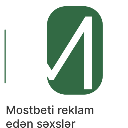
Mostbeti reklam
edən şəxslər