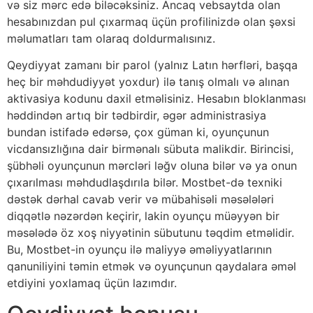
və siz mərc edə biləcəksiniz. Ancaq vebsaytda olan
hesabınızdan pul çıxarmaq üçün profilinizdə olan şəxsi
məlumatları tam olaraq doldurmalısınız.
Qeydiyyat zamanı bir parol (yalnız Latın hərfləri, başqa
heç bir məhdudiyyət yoxdur) ilə tanış olmalı və alınan
aktivasiya kodunu daxil etməlisiniz. Hesabın bloklanması
həddindən artıq bir tədbirdir, əgər administrasiya
bundan istifadə edərsə, çox güman ki, oyunçunun
vicdansızlığına dair birmənalı sübuta malikdir. Birincisi,
şübhəli oyunçunun mərcləri ləğv oluna bilər və ya onun
çıxarılması məhdudlaşdırıla bilər. Mostbet-də texniki
dəstək dərhal cavab verir və mübahisəli məsələləri
diqqətlə nəzərdən keçirir, lakin oyunçu müəyyən bir
məsələdə öz xoş niyyətinin sübutunu təqdim etməlidir.
Bu, Mostbet-in oyunçu ilə maliyyə əməliyyatlarının
qanuniliyini təmin etmək və oyunçunun qaydalara əməl
etdiyini yoxlamaq üçün lazımdır.