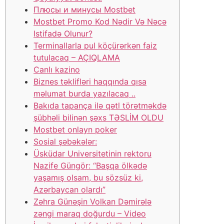
Плюсы и минусы Mostbet
Mostbet Promo Kod Nədir Və Nəcə
Istifadə Olunur?
Terminallarla pul köçürərkən faiz
tutulacaq – AÇIQLAMA
Canlı kazino
Biznes təklifləri haqqında qısa
məlumat burda yazılacaq ..
Bakıda tapança ilə qətl törətməkdə
şübhəli bilinən şəxs TƏSLİM OLDU
Mostbet onlayn poker
Sosial şəbəkələr:
Üsküdar Universitetinin rektoru
Nazife Güngör: “Başqa ölkədə
yaşamış olsam, bu sözsüz ki,
Azərbaycan olardı”
Zəhra Günəşin Volkan Dəmirələ
zəngi maraq doğurdu – Video