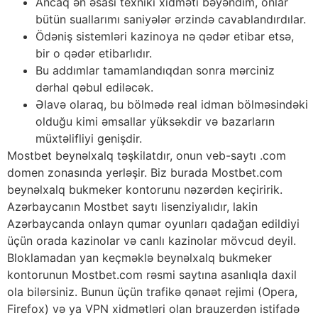
Ancaq ən əsası texniki xidməti bəyəndim, onlar
bütün suallarımı saniyələr ərzində cavablandırdılar.
Ödəniş sistemləri kazinoya nə qədər etibar etsə,
bir o qədər etibarlıdır.
Bu addımlar tamamlandıqdan sonra mərciniz
dərhal qəbul ediləcək.
Əlavə olaraq, bu bölmədə real idman bölməsindəki
olduğu kimi əmsallar yüksəkdir və bazarların
müxtəlifliyi genişdir.
Mostbet beynəlxalq təşkilatdır, onun veb-saytı .com
domen zonasında yerləşir. Biz burada Mostbet.com
beynəlxalq bukmeker kontorunu nəzərdən keçiririk.
Azərbaycanın Mostbet saytı lisenziyalıdır, lakin
Azərbaycanda onlayn qumar oyunları qadağan edildiyi
üçün orada kazinolar və canlı kazinolar mövcud deyil.
Bloklamadan yan keçməklə beynəlxalq bukmeker
kontorunun Mostbet.com rəsmi saytına asanlıqla daxil
ola bilərsiniz. Bunun üçün trafikə qənaət rejimi (Opera,
Firefox) və ya VPN xidmətləri olan brauzerdən istifadə