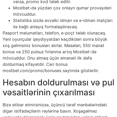
varsa, promo kod tələb edilir.
Mostbet-də yüzdən çox onlayn qumar provayderi
mövcuddur.
Statistika sizdə əvvəlki idman və e-idman matçları
ilə bağlı anlayış formalaşdıracaq.
Pasport məlumatları, telefon, e-poçt tələb olunacaq.
Yeni oyunçular qeydiyyatdan keçdikdən sonra böyük
xoş gəlmisiniz bonusları alırlar. Məsələn, 550 manat
bonus və 250 pulsuz fırlanma artıq Mostbet-də
mövcuddur. Onu almaq üçün əmanəti ilk dəfə
doldurmaq kifayətdir. Cari bonus
mostbet.com/promo/bonuses saytında göstərilir.
Hesabın doldurulması və pul
vəsaitlərinin çıxarılması
Bizə etibar etmirsinizsə, üçüncü tərəf mənbələrindəki
digər istifadəçilərin rəylərinə baxın. Xoşagəlməz