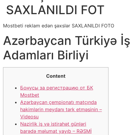
SAXLANILDI FOT
Mostbeti reklam edən şəxslər SAXLANILDI FOTO
Azərbaycan Türkiyə İş
Adamları Birliyi
Content
Бонусы за регистрацию от БК
Mostbet
Azərbaycan çempionatı matçında
hakimlərin meydanı tərk etməsinin –
Videosu
Nazirlik iş və istirahət günləri
barədə məlumat yayıb – RƏSMİ