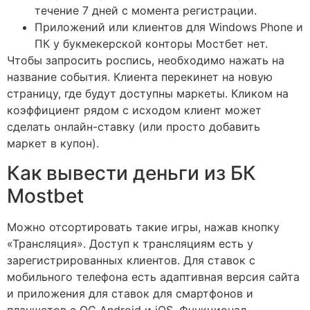
течение 7 дней с момента регистрации.
Приложений или клиентов для Windows Phone и
ПК у букмекерской конторы Мостбет нет.
Чтобы запросить роспись, необходимо нажать на
название события. Клиента перекинет на новую
страницу, где будут доступны маркеты. Кликом на
коэффициент рядом с исходом клиент может
сделать онлайн-ставку (или просто добавить
маркет в купон).
Как вывести деньги из БК
Mostbet
Можно отсортировать такие игры, нажав кнопку
«Трансляция». Доступ к трансляциям есть у
зарегистрированных клиентов. Для ставок с
мобильного телефона есть адаптивная версия сайта
и приложения для ставок для смартфонов и
планшетов с ОС Android и iOS. Функционал