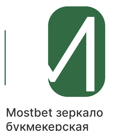
Mostbet зеркало
букмекерская