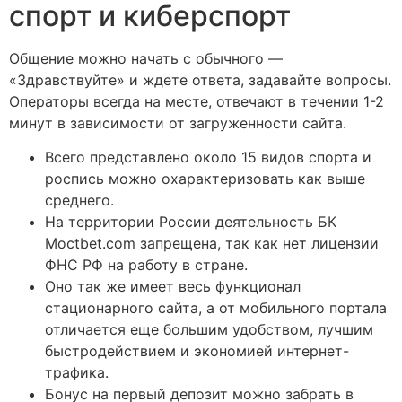
спорт и киберспорт
Общение можно начать с обычного —
«Здравствуйте» и ждете ответа, задавайте вопросы.
Операторы всегда на месте, отвечают в течении 1-2
минут в зависимости от загруженности сайта.
Всего представлено около 15 видов спорта и
роспись можно охарактеризовать как выше
среднего.
На территории России деятельность БК
Moctbet.com запрещена, так как нет лицензии
ФНС РФ на работу в стране.
Оно так же имеет весь функционал
стационарного сайта, а от мобильного портала
отличается еще большим удобством, лучшим
быстродействием и экономией интернет-
трафика.
Бонус на первый депозит можно забрать в