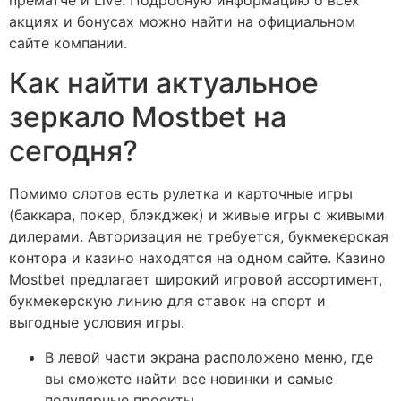
акциях и бонусах можно найти на официальном
сайте компании.
Как найти актуальное
зеркало Mostbet на
сегодня?
Помимо слотов есть рулетка и карточные игры
(баккара, покер, блэкджек) и живые игры с живыми
дилерами. Авторизация не требуется, букмекерская
контора и казино находятся на одном сайте. Казино
Mostbet предлагает широкий игровой ассортимент,
букмекерскую линию для ставок на спорт и
выгодные условия игры.
В левой части экрана расположено меню, где
вы сможете найти все новинки и самые
популярные проекты.