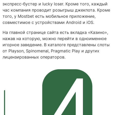
экспресс-бустер и lucky loser. Кроме того, каждый
час компания проводит розыгрыш джекпота. Кроме
того, у Mostbet есть мобильное приложение,
совместимое с устройствами Android и iOS.
На главной странице сайта есть вкладка «Казино»,
нажав на которую, можно перейти в одноименное
игорное заведение. В каталоге представлены слоты
от Playson, Spinomenal, Pragmatic Play и других
лицензированных операторов.