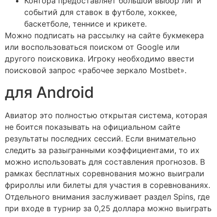
Контора предоставляет большой выбор лиг и
событий для ставок в футболе, хоккее,
баскетболе, теннисе и крикете.
Можно подписать на рассылку на сайте букмекера
или воспользоваться поиском от Google или
другого поисковика. Игроку необходимо ввести
поисковой запрос «рабочее зеркало Mostbet».
для Android
Авиатор это полностью открытая система, которая
не боится показывать на официальном сайте
результаты последних сессий. Если внимательно
следить за разыгранными коэффициентами, то их
можно использовать для составления прогнозов. В
рамках бесплатных соревнования можно выиграли
фрироллы или билеты для участия в соревнованиях.
Отдельного внимания заслуживает раздел Spins, где
при входе в турнир за 0,25 доллара можно выиграть