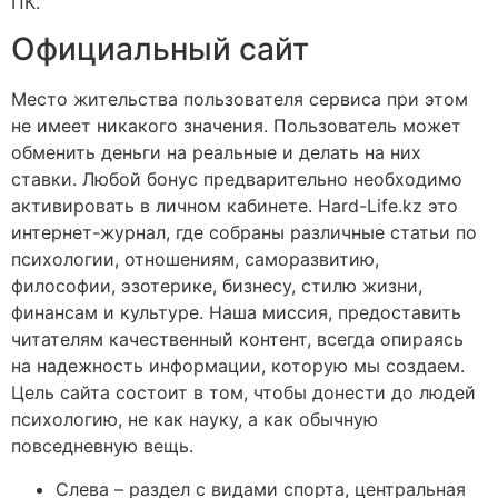
ПК.
Официальный сайт
Место жительства пользователя сервиса при этом
не имеет никакого значения. Пользователь может
обменить деньги на реальные и делать на них
ставки. Любой бонус предварительно необходимо
активировать в личном кабинете. Hard-Life.kz это
интернет-журнал, где собраны различные статьи по
психологии, отношениям, саморазвитию,
философии, эзотерике, бизнесу, стилю жизни,
финансам и культуре. Наша миссия, предоставить
читателям качественный контент, всегда опираясь
на надежность информации, которую мы создаем.
Цель сайта состоит в том, чтобы донести до людей
психологию, не как науку, а как обычную
повседневную вещь.
Слева – раздел с видами спорта, центральная