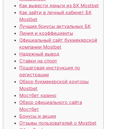
Как вывести деньги из БК Mostbet
Как зайти в личный кабинет БК
Mostbet
Лучшие бонусы актуальных БК
Линия и коэффициенты
Официальный сайт букмекерской
компании Mostbet
Надежный вывод
Ставки на спорт
Пошаговая инструкция по
регистрации
Обзор букмекерской конторы
Mostbet
Мостбет казино
Обзор официального сайта
Мостбет
Бонусы и акции
Отзывы пользователей о Mostbet