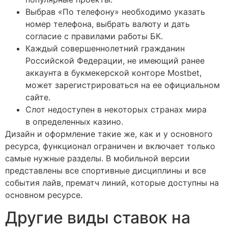
Выбрав «По телефону» необходимо указать
номер телефона, выбрать валюту и дать
согласие с правилами работы БК.
Каждый совершеннолетний гражданин
Российской Федерации, не имеющий ранее
аккаунта в букмекерской конторе Mostbet,
может зарегистрироваться на ее официальном
сайте.
Слот недоступен в некоторых странах мира
в определенных казино.
Дизайн и оформление такие же, как и у основного
ресурса, функционал ограничен и включает только
самые нужные разделы. В мобильной версии
представлены все спортивные дисциплины и все
события лайв, прематч линий, которые доступны на
основном ресурсе.
Другие виды ставок на