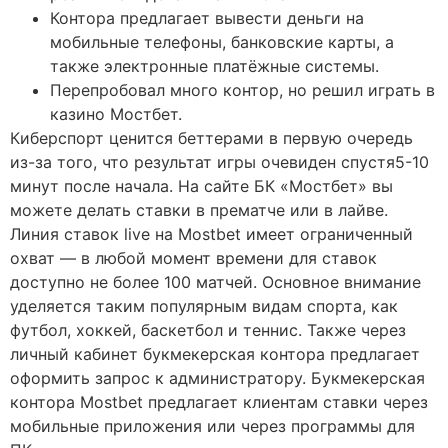
Контора предлагает вывести деньги на
мобильные телефоны, банковские карты, а
также электронные платёжные системы.
Перепробовал много контор, но решил играть в
казино Мостбет.
Киберспорт ценится беттерами в первую очередь
из-за того, что результат игры очевиден спустя5-10
минут после начала. На сайте БК «Мостбет» вы
можете делать ставки в прематче или в лайве.
Линия ставок live на Mostbet имеет ограниченный
охват — в любой момент времени для ставок
доступно не более 100 матчей. Основное внимание
уделяется таким популярным видам спорта, как
футбол, хоккей, баскетбол и теннис. Также через
личный кабинет букмекерская контора предлагает
оформить запрос к администратору. Букмекерская
контора Mostbet предлагает клиентам ставки через
мобильные приложения или через программы для