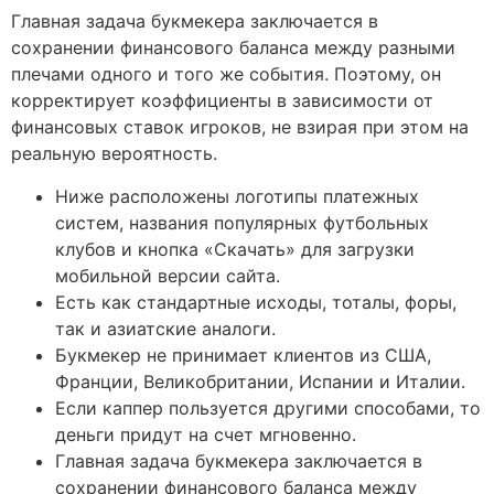
Главная задача букмекера заключается в
сохранении финансового баланса между разными
плечами одного и того же события. Поэтому, он
корректирует коэффициенты в зависимости от
финансовых ставок игроков, не взирая при этом на
реальную вероятность.
Ниже расположены логотипы платежных
систем, названия популярных футбольных
клубов и кнопка «Скачать» для загрузки
мобильной версии сайта.
Есть как стандартные исходы, тоталы, форы,
так и азиатские аналоги.
Букмекер не принимает клиентов из США,
Франции, Великобритании, Испании и Италии.
Если каппер пользуется другими способами, то
деньги придут на счет мгновенно.
Главная задача букмекера заключается в
сохранении финансового баланса между