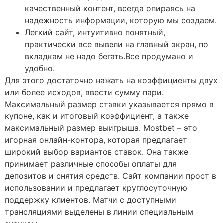
качественный контент, всегда опираясь на
надежность информации, которую мы создаем.
Легкий сайт, интуитивно понятный,
практически все вывели на главный экран, по
вкладкам не надо бегать.Все продумано и
удобно.
Для этого достаточно нажать на коэффициенты двух
или более исходов, ввести сумму пари.
Максимальный размер ставки указывается прямо в
купоне, как и итоговый коэффициент, а также
максимальный размер выигрыша. Mostbet – это
игорная онлайн-контора, которая предлагает
широкий выбор вариантов ставок. Она также
принимает различные способы оплаты для
депозитов и снятия средств. Сайт компании прост в
использовании и предлагает круглосуточную
поддержку клиентов. Матчи с доступными
трансляциями выделены в линии специальным