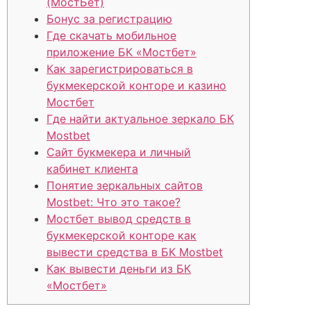
(МостБет)
Бонус за регистрацию
Где скачать мобильное
приложение БК «Мостбет»
Как зарегистрироваться в
букмекерской конторе и казино
Мостбет
Где найти актуальное зеркало БК
Mostbet
Сайт букмекера и личный
кабинет клиента
Понятие зеркальных сайтов
Mostbet: Что это такое?
Мостбет вывод средств в
букмекерской конторе как
вывести средства в БК Mostbet
Как вывести деньги из БК
«Мостбет»