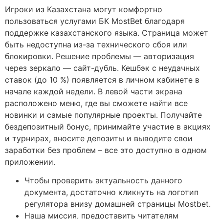
Игроки из Казахстана могут комфортно
пользоваться услугами БК MostBet благодаря
поддержке казахстанского языка. Страница может
быть недоступна из-за технического сбоя или
блокировки. Решение проблемы — авторизация
через зеркало — сайт-дубль. Кешбэк с неудачных
ставок (до 10 %) появляется в личном кабинете в
начале каждой недели. В левой части экрана
расположено меню, где вы сможете найти все
новинки и самые популярные проекты. Получайте
бездепозитный бонус, принимайте участие в акциях
и турнирах, вносите депозиты и выводите свои
заработки без проблем – все это доступно в одном
приложении.
Чтобы проверить актуальность данного
документа, достаточно кликнуть на логотип
регулятора внизу домашней страницы Mostbet.
Наша миссия, предоставить читателям