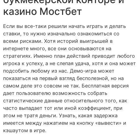
казино Мостбет
Если вы все-таки решили начать играть и делать
ставки, то нужно изначально ознакомиться со
всеми рисками. Хотя историй выигрышей в
интернете много, все они основываются на
стратегиях. Именно план действий приводит любого
игрока к успеху, а не слепая удача, хотя и она может
подсобить любому из нас. Демо-игра может
показаться на первый взгляд бесполезной, но на
самом деле это совсем не так. Бесплатная версия
дает пользователю возможность собрать
статистические данные относительного того, как
часто выпадает тот или иной коэффициент, при
этом не тратя деньги. Узнать, какая задержка
имеется между нажатием на кнопку «вывести» и
кэшаутом в игре.