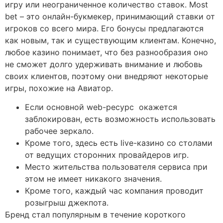
игру или неограниченное количество ставок. Most
bet – это онлайн-букмекер, принимающий ставки от
игроков со всего мира. Его бонусы предлагаются
как новым, так и существующим клиентам. Конечно,
любое казино понимает, что без разнообразия оно
не сможет долго удерживать внимание и любовь
своих клиентов, поэтому они внедряют некоторые
игры, похожие на Авиатор.
Если основной web-ресурс окажется
заблокирован, есть возможность использовать
рабочее зеркало.
Кроме того, здесь есть live-казино со столами
от ведущих сторонних провайдеров игр.
Место жительства пользователя сервиса при
этом не имеет никакого значения.
Кроме того, каждый час компания проводит
розыгрыш джекпота.
Бренд стал популярным в течение короткого