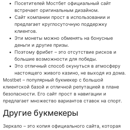
Посетителей Мостбет официальный сайт
встречает оригинальным дизайном.
Сайт компании прост в использовании и
предлагает круглосуточную поддержку
клиентов.
Эти монеты можно обменять на бонусные
деньги и другие призы.
Поэтому фрибет – это отсутствие рисков и
большие возможности для победы.
Это отличный способ окунуться в атмосферу
настоящего живого казино, не выходя из дома.
Mostbet – популярный букмекер с большой
клиентской базой и отличной репутацией в плане
безопасности. Его сайт прост в навигации и
предлагает множество вариантов ставок на спорт.
Другие букмекеры
Зеркало – это копия официального сайта, которая