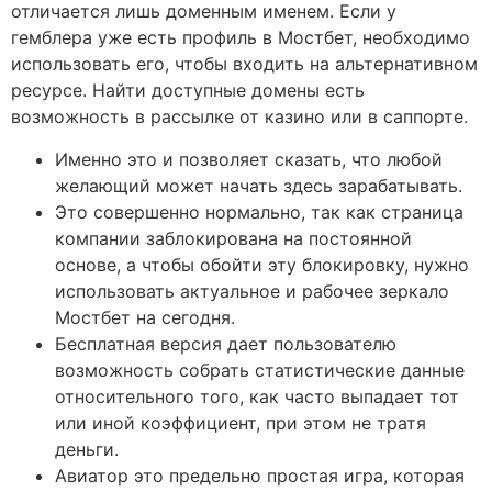
отличается лишь доменным именем. Если у
гемблера уже есть профиль в Мостбет, необходимо
использовать его, чтобы входить на альтернативном
ресурсе. Найти доступные домены есть
возможность в рассылке от казино или в саппорте.
Именно это и позволяет сказать, что любой
желающий может начать здесь зарабатывать.
Это совершенно нормально, так как страница
компании заблокирована на постоянной
основе, а чтобы обойти эту блокировку, нужно
использовать актуальное и рабочее зеркало
Мостбет на сегодня.
Бесплатная версия дает пользователю
возможность собрать статистические данные
относительного того, как часто выпадает тот
или иной коэффициент, при этом не тратя
деньги.
Авиатор это предельно простая игра, которая