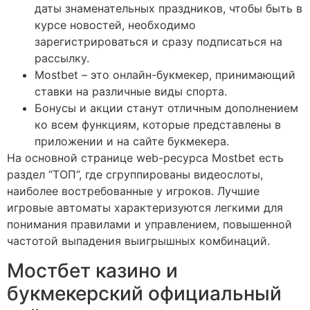
даты знаменательных праздников, чтобы быть в
курсе новостей, необходимо
зарегистрироваться и сразу подписаться на
рассылку.
Mostbet – это онлайн-букмекер, принимающий
ставки на различные виды спорта.
Бонусы и акции станут отличным дополнением
ко всем функциям, которые представлены в
приложении и на сайте букмекера.
На основной странице web-ресурса Mostbet есть
раздел “ТОП”, где сгруппированы видеослоты,
наиболее востребованные у игроков. Лучшие
игровые автоматы характеризуются легкими для
понимания правилами и управлением, повышенной
частотой выпадения выигрышных комбинаций.
Мостбет казино и
букмекерский официальный