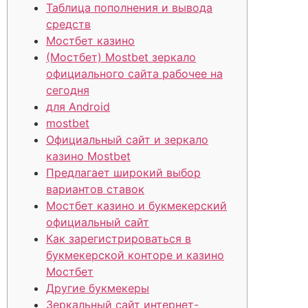
Таблица пополнения и вывода
средств
Мостбет казино
(Мостбет) Mostbet зеркало
официального сайта рабочее на
сегодня
для Android
mostbet
Официальный сайт и зеркало
казино Mostbet
Предлагает широкий выбор
вариантов ставок
Мостбет казино и букмекерский
официальный сайт
Как зарегистрироваться в
букмекерской конторе и казино
Мостбет
Другие букмекеры
Зеркальный сайт интернет-