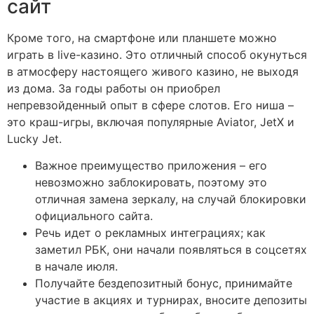
сайт
Кроме того, на смартфоне или планшете можно
играть в live-казино. Это отличный способ окунуться
в атмосферу настоящего живого казино, не выходя
из дома. За годы работы он приобрел
непревзойденный опыт в сфере слотов. Его ниша –
это краш-игры, включая популярные Aviator, JetX и
Lucky Jet.
Важное преимущество приложения – его
невозможно заблокировать, поэтому это
отличная замена зеркалу, на случай блокировки
официального сайта.
Речь идет о рекламных интеграциях; как
заметил РБК, они начали появляться в соцсетях
в начале июля.
Получайте бездепозитный бонус, принимайте
участие в акциях и турнирах, вносите депозиты