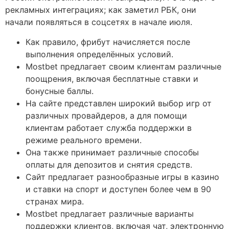
рекламных интеграциях; как заметил РБК, они
начали появляться в соцсетях в начале июля.
Как правило, фрибут начисляется после
выполнения определённых условий.
Mostbet предлагает своим клиентам различные
поощрения, включая бесплатные ставки и
бонусные баллы.
На сайте представлен широкий выбор игр от
различных провайдеров, а для помощи
клиентам работает служба поддержки в
режиме реального времени.
Она также принимает различные способы
оплаты для депозитов и снятия средств.
Сайт предлагает разнообразные игры в казино
и ставки на спорт и доступен более чем в 90
странах мира.
Mostbet предлагает различные варианты
поддержки клиентов, включая чат, электронную