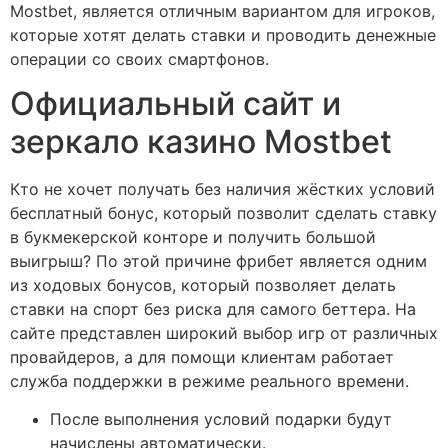
Mostbet, является отличным вариантом для игроков,
которые хотят делать ставки и проводить денежные
операции со своих смартфонов.
Официальный сайт и
зеркало казино Mostbet
Кто не хочет получать без наличия жёстких условий
бесплатный бонус, который позволит сделать ставку
в букмекерской конторе и получить большой
выигрыш? По этой причине фрибет является одним
из ходовых бонусов, который позволяет делать
ставки на спорт без риска для самого беттера. На
сайте представлен широкий выбор игр от различных
провайдеров, а для помощи клиентам работает
служба поддержки в режиме реального времени.
После выполнения условий подарки будут
начислены автоматически.