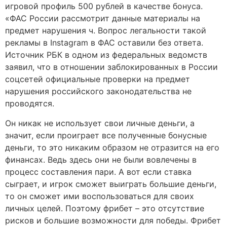
игровой профиль 500 рублей в качестве бонуса.
«ФАС России рассмотрит данные материалы на
предмет нарушения ч. Вопрос легальности такой
рекламы в Instagram в ФАС оставили без ответа.
Источник РБК в одном из федеральных ведомств
заявил, что в отношении заблокированных в России
соцсетей официальные проверки на предмет
нарушения российского законодательства не
проводятся.
Он никак не использует свои личные деньги, а
значит, если проиграет все полученные бонусные
деньги, то это никаким образом не отразится на его
финансах. Ведь здесь они не были вовлечены в
процесс составления пари. А вот если ставка
сыграет, и игрок сможет выиграть большие деньги,
то он сможет ими воспользоваться для своих
личных целей. Поэтому фрибет – это отсутствие
рисков и большие возможности для победы. Фрибет