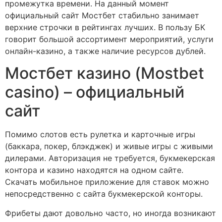
промежутка времени. На данный момент
официальный сайт Мостбет стабильно занимает
верхние строчки в рейтингах лучших. В пользу БК
говорит большой ассортимент мероприятий, услуги
онлайн-казино, а также наличие ресурсов дублей.
Мостбет казино (Mostbet
casino) – официальный
сайт
Помимо слотов есть рулетка и карточные игры
(баккара, покер, блэкджек) и живые игры с живыми
дилерами. Авторизация не требуется, букмекерская
контора и казино находятся на одном сайте.
Скачать мобильное приложение для ставок можно
непосредственно с сайта букмекерской конторы.
Фрибеты дают довольно часто, но иногда возникают