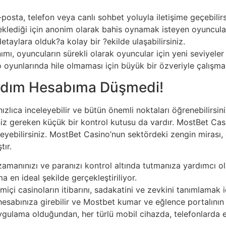
posta, telefon veya canlı sohbet yoluyla iletişime geçebilirs
teklediği için anonim olarak bahis oynamak isteyen oyuncular 
etaylara olduk?a kolay bir ?ekilde ulaşabilirsiniz.
ımı, oyuncuların sürekli olarak oyuncular için yeni seviyel
o oyunlarında hile olmaması için büyük bir özveriyle çalışma
ırdım Hesabıma Düşmedi!
, hızlıca inceleyebilir ve bütün önemli noktaları öğrenebilirs
eniz gereken küçük bir kontrol kutusu da vardır. MostBet Casi
yebilirsiniz. MostBet Casino’nun sektördeki zengin mirası, 
tır.
anınızı ve paranızı kontrol altında tutmanıza yardımcı olab
a en ideal şekilde gerçekleştiriliyor.
çi casinoların itibarını, sadakatini ve zevkini tanımlamak iç
hesabınıza girebilir ve Mostbet kumar ve eğlence portalının 
gulama olduğundan, her türlü mobil cihazda, telefonlarda e