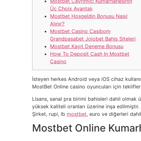
Mostbet Çevrimiçi Kumarhanesinin
Üç Choix Avantajı
Mostbet Hoşgeldin Bonusu Nasıl
Alınır?
Mostbet Casino Casibom
Grandpaşabet Jojobet Bahis Siteleri
Mostbet Kayıt Deneme Bonusu
How To Deposit Cash In Mostbet
Casino
İsteyen herkes Android veya iOS cihaz kullan
MostBet Online casino oyuncuları için teklifler
Lisans, sanal pra birimi bahisleri dahil olmak ü
yüksek kaliteli oranları üzerine inşa edilmişt
Şirket, rupi, lb
mostbet
, euro ve diğerleri dah
Mostbet Online Kumarha