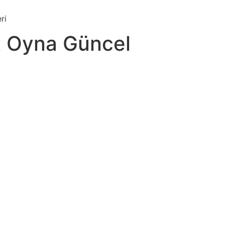
ri
t Oyna Güncel