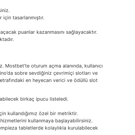
iniz.
için tasarlanmıştır.
er açacak puanlar kazanmasını sağlayacaktır.
ktadır.
iniz. Mostbet’te oturum açma alanında, kullanıcı
no’da sobre sevdiğiniz çevrimiçi slotları ve
etrafındaki en heyecan verici ve ödüllü slot
ilecek birkaç ipucu listeledi.
in kullandığımız özel bir metriktir.
hizmetlerini kullanmaya başlayabilirsiniz.
mpieza tabletlerde kolaylıkla kurulabilecek