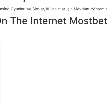
asino Oyunları Ve Slotlar, Kullanıcılar Için Mevduat Yöntemle
n The Internet Mostbe