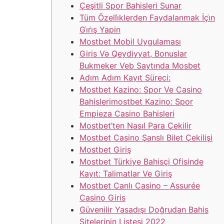
Çeşitli Spor Bahisleri Sunar
Tüm Özelli̇klerden Faydalanmak İçi̇n
Gi̇ri̇ş Yapin
Mostbet Mobil Uygulaması
Giris Və Qeydiyyat, Bonuslar
Bukmeker Veb Saytında Mosbet
Adım Adım Kayıt Süreci:
Mostbet Kazino: Spor Ve Casino
Bahislerimostbet Kazino: Spor
Empieza Casino Bahisleri
Mostbet’ten Nasıl Para Çekilir
Mostbet Casino Şanslı Bilet Çekilişi
Mostbet Giriş
Mostbet Türkiye Bahisçi Ofisinde
Kayıt: Talimatlar Ve Giriş
Mostbet Canlı Casino – Assurée
Casino Giris
Güvenilir Yasadışı Doğrudan Bahis
Sitelerinin Listesi 2022