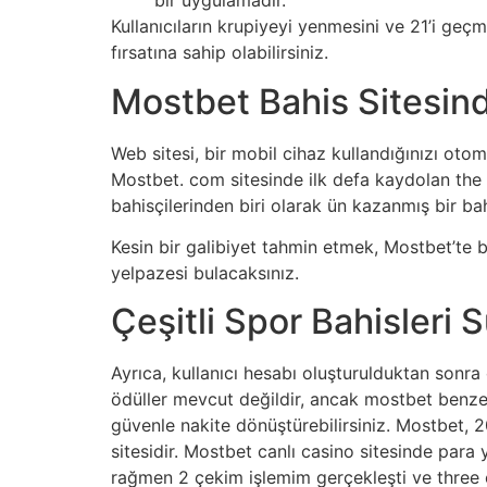
bir uygulamadır.
Kullanıcıların krupiyeyi yenmesini ve 21’i geçm
fırsatına sahip olabilirsiniz.
Mostbet Bahis Sitesin
Web sitesi, bir mobil cihaz kullandığınızı ot
Mostbet. com sitesinde ilk defa kaydolan the
bahisçilerinden biri olarak ün kazanmış bir bah
Kesin bir galibiyet tahmin etmek, Mostbet’te bi
yelpazesi bulacaksınız.
Çeşitli Spor Bahisleri 
Ayrıca, kullanıcı hesabı oluşturulduktan son
ödüller mevcut değildir, ancak mostbet benzer
güvenle nakite dönüştürebilirsiniz. Mostbet, 2
sitesidir. Mostbet canlı casino sitesinde para
rağmen 2 çekim işlemim gerçekleşti ve three