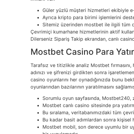
Güler yüzlü müşteri hizmetleri ekibiyle e-
Ayrıca kripto para birimi işlemlerini des
Sitemiz üzerinden mostbet ile ilgili tüm d
Çevrimiçi kumarhane hizmetlerinin aktif kullan
Dilerseniz Sipariş Takip ekrandan, canlı casin
Mostbet Casino Para Yat
Tarafsız ve titizlikle analiz Mostbet fırmasını
adınızı ve şifrenizi girdikten sonra işaretlem
casino oyunlarını her oynadığınızda bunu bekle
oyunlarından bazılarının yaratılmasını sağlamış
Sorumlu oyun sayfasında, Mostbet240, zam
Mostbet canlı casino sitesinde pra yatırm
Bu sıralama, veritabanımızdaki tüm çevrimi
Bu kadar basit adımlardan sonra kişisel 
Mostbet mobil, son derece uyumlu bir uy