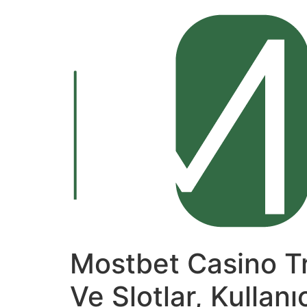
Mostbet Casino Tr 
Ve Slotlar, Kullan