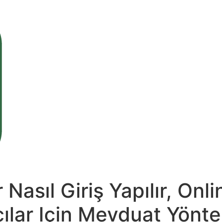
Nasıl Giriş Yapılır, Onl
ıcılar Için Mevduat Yönt