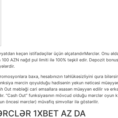
iyyatdan keçən istifadəçilər üçün əlçatandırMərclər. Onu əl
s 100 AZN nağd pul limiti ilə 100% təşkil edir. Depozit bonus
ələrdir.
 promosyonlara baxa, hesabınızın təhlükəsizliyini qura bilərsi
 funksiya mərcin qoyulduğu hadisənin yekun nəticəsi müəyy
h Out məbləği cari əmsallara əsasən müəyyən edilir və erk
ılıdır. “Cash Out” funksiyasının mövcud olduğu mərclər oy
 öncəsi mərclər) müvafiq simvollar ilə göstərilir.
ƏRCLƏR 1XBET AZ DA