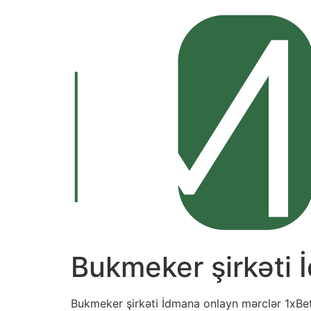
Bukmeker şirkəti 
Bukmeker şirkəti İdmana onlayn mərclər 1xBet