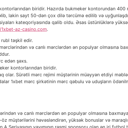
ntorlarından biridir. Hazırda bukmeker kontorundan 400 mi
ib, lakin sayt 50-dən çox dilə tərcümə edilib və uyğunlaşdı
yaları kateqoriyasında qalib oldu. Əsas üstünlüklərə yüksə
//1xbet-az-casino.com
.
bl təşkil edir.
mərclərindən və canlı mərclərdən ən populyar olmasına baxm
ddur.
rc edən şəxs.
er kontorlarından biridir.
aq olar. Sürətli mərc rejimi müştərinin müəyyən etdiyi məblə
dalar 1xbet mərc şirkətinin mərc qəbulu və uduşların ödəni
ərindən və canlı mərclərdən ən populyar olmasına baxmayara
öz müştərilərini həvəsləndirən, yüksək bonuslar və maraqlı 
A Seriyasının yayımının rəsmi sponsoru olan ən iri futbol tu