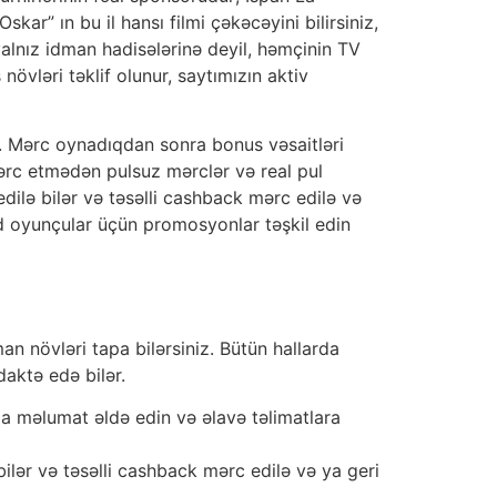
skar” ın bu il hansı filmi çəkəcəyini bilirsiniz,
nız idman hadisələrinə deyil, həmçinin TV
vləri təklif olunur, saytımızın aktiv
Mərc oynadıqdan sonra bonus vəsaitləri
 mərc etmədən pulsuz mərclər və real pul
ilə bilər və təsəlli cashback mərc edilə və
cud oyunçular üçün promosyonlar təşkil edin
n növləri tapa bilərsiniz. Bütün hallarda
aktə edə bilər.
a məlumat əldə edin və əlavə təlimatlara
lər və təsəlli cashback mərc edilə və ya geri