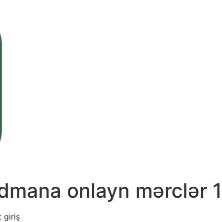
İdmana onlayn mərclər 1
 giriş