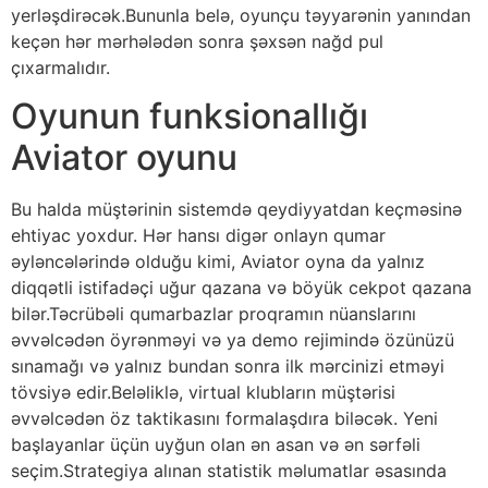
yerləşdirəcək.Bununla belə, oyunçu təyyarənin yanından
keçən hər mərhələdən sonra şəxsən nağd pul
çıxarmalıdır.
Oyunun funksionallığı
Aviator oyunu
Bu halda müştərinin sistemdə qeydiyyatdan keçməsinə
ehtiyac yoxdur. Hər hansı digər onlayn qumar
əyləncələrində olduğu kimi, Aviator oyna da yalnız
diqqətli istifadəçi uğur qazana və böyük cekpot qazana
bilər.Təcrübəli qumarbazlar proqramın nüanslarını
əvvəlcədən öyrənməyi və ya demo rejimində özünüzü
sınamağı və yalnız bundan sonra ilk mərcinizi etməyi
tövsiyə edir.Beləliklə, virtual klubların müştərisi
əvvəlcədən öz taktikasını formalaşdıra biləcək. Yeni
başlayanlar üçün uyğun olan ən asan və ən sərfəli
seçim.Strategiya alınan statistik məlumatlar əsasında