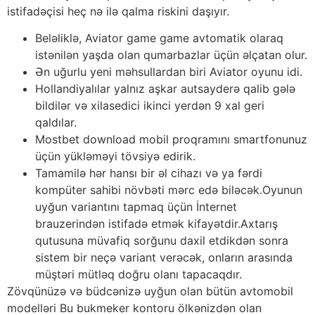
istifadəçisi heç nə ilə qalma riskini daşıyır.
Beləliklə, Aviator game game avtomatik olaraq
istənilən yaşda olan qumarbazlar üçün əlçatan olur.
Ən uğurlu yeni məhsullardan biri Aviator oyunu idi.
Hollandiyalılar yalnız aşkar autsayderə qalib gələ
bildilər və xilasedici ikinci yerdən 9 xal geri
qaldılar.
Mostbet download mobil proqramını smartfonunuz
üçün yükləməyi tövsiyə edirik.
Tamamilə hər hansı bir əl cihazı və ya fərdi
kompüter sahibi növbəti mərc edə biləcək.Oyunun
uyğun variantını tapmaq üçün İnternet
brauzerindən istifadə etmək kifayətdir.Axtarış
qutusuna müvafiq sorğunu daxil etdikdən sonra
sistem bir neçə variant verəcək, onların arasında
müştəri mütləq doğru olanı tapacaqdır.
Zövqünüzə və büdcənizə uyğun olan bütün avtomobil
modelləri Bu bukmeker kontoru ölkənizdən olan