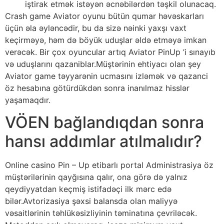
iştirak etmək istəyən əcnəbilərdən təşkil olunacaq.
Crash game Aviator oyunu bütün qumar həvəskarları
üçün əla əyləncədir, bu da sizə nəinki yaxşı vaxt
keçirməyə, həm də böyük uduşlar əldə etməyə imkan
verəcək. Bir çox oyuncular artıq Aviator PinUp ’i sınayıb
və uduşlarını qazaniblar.Müştərinin ehtiyacı olan şey
Aviator game təyyarənin ucmasını izləmək və qazanci
öz hesabına götürdükdən sonra inanılmaz hisslər
yaşamaqdır.
VÖEN bağlandıqdan sonra
hansı addımlar atılmalıdır?
Online casino Pin – Up etibarlı portal Administrasiya öz
müştərilərinin qayğısına qalır, ona görə də yalnız
qeydiyyatdan keçmiş istifadəçi ilk mərc edə
bilər.Avtorizasiya şəxsi balansda olan maliyyə
vəsaitlərinin təhlükəsizliyinin təminatına çevriləcək.