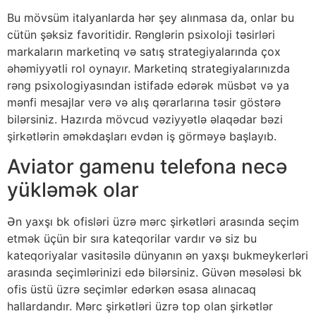
Bu mövsüm italyanlarda hər şey alınmasa da, onlar bu
cütün şəksiz favoritidir. Rənglərin psixoloji təsirləri
markaların marketinq və satış strategiyalarında çox
əhəmiyyətli rol oynayır. Marketinq strategiyalarınızda
rəng psixologiyasından istifadə edərək müsbət və ya
mənfi mesajlar verə və alış qərarlarına təsir göstərə
bilərsiniz. Hazırda mövcud vəziyyətlə əlaqədar bəzi
şirkətlərin əməkdaşları evdən iş görməyə başlayıb.
Aviator gamenu telefona necə
yükləmək olar
Ən yaxşı bk ofisləri üzrə mərc şirkətləri arasında seçim
etmək üçün bir sıra kateqorilar vardır və siz bu
kateqoriyalar vasitəsilə dünyanın ən yaxşı bukmeykerləri
arasında seçimlərinizi edə bilərsiniz. Güvən məsələsi bk
ofis üstü üzrə seçimlər edərkən əsasa alınacaq
hallardandır. Mərc şirkətləri üzrə top olan şirkətlər