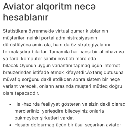
Aviator alqoritm necə
hesablanır
Statistikanı öyrənməklə virtual qumar klublarının
müştəriləri nəinki portal administrasiyasının
dürüstlüyünə əmin ola, həm də öz strategiyalarını
formalaşdıra bilərlər. Tamamilə hər hansı bir əl cihazı və
ya fərdi kompüter sahibi növbəti mərc edə
biləcək.Oyunun uyğun variantını tapmaq üçün İnternet
brauzerindən istifadə etmək kifayətdir.Axtarış qutusuna
müvafiq sorğunu daxil etdikdən sonra sistem bir neçə
variant verəcək, onların arasında müştəri mütləq doğru
olanı tapacaqdır.
Hal-hazırda fəaliyyət göstərən və sizin daxil olaraq
mərcləriinizi yerləşdirə biləcəyiniz onlarla
bukmeyker şirkətləri vardır.
Hesabı doldurmaq üçün bir üsul seçərkən aviator