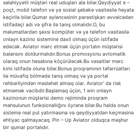
səlahiyyətli müştəri real uduşları ala bilər.Qeydiyyat e –
poçt, mobil telefon və ya sosial şəbəkə vasitəsilə həyata
keçirilə bilər.Qumar əyləncəsinin pərəstişkarı əvvəlcədən
istifadəçi adı və şifrə ilə tanış olmalıdır.O, bu
məlumatlardan şəxsi kompüter və ya telefon vasitəsilə
onlayn kazino sisteminə daxil olmaq üçün istifadə
edəcək. Aviator mərc etmək üçün portalın müştərisi
balansını doldurmalıdır.Bonus promosyonu avtomatik
olaraq onun hesabına köçürüləcək.Bu vəsaitlər mərc
kimi istifadə oluna bilər.Bonus proqramının təfərrüatları
ilə müvafiq bölmədə tanış olmaq və ya portal
rəhbərliyindən məsləhət almaq olar. Aviator’ da risk
etməmək vacibdir.Başlamaq üçün, 1 win onlayn
kazinonun müştərisi demo rejimində proqram
məhsulunun funksionallığını öyrənə bilər.Bu halda onun
sistemə real pul yatırmasına və qeydiyyatdan keçməsinə
ehtiyac qalmayacaq. Pin – Up Aviator olduqca məşhur
bir qumar portalıdır.