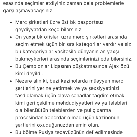
əsasında seçimlər etdiyiniz zaman belə problemlərlə
qarşılaşmayacaqsınız.
Mərc şirkətləri üzrə üst bk pasportsuz
qeydiyyatdan keçə bilərsiniz.
Ən yaxşı bk ofisləri üzrə mərc şirkətləri arasında
seçim etmək üçün bir sıra kateqorilar vardır və siz
bu kateqoriyalar vasitəsilə dünyanın ən yaxşı
bukmeykerləri arasında seçimlərinizi edə bilərsiniz.
Bu Çempionlar Liqasının püşkatmasında Ajax özü
kimi deyildi.
Nəzərə alın ki, bəzi kazinolarda müəyyən mərc
şərtlərini yerinə yetirmək və ya şəxsiyyətinizi
təsdiqləmək üçün əlavə sənədlər təqdim etmək
kimi geri çəkilmə məhdudiyyətləri və ya tələbləri
ola bilər.Bütün tələblərdən və pul çıxarma
prosesindən xəbərdar olmaq üçün kazinonun
şərtlərini oxuduğunuzdan əmin olun.
Bu bölmə Rusiya təcavüzünün dəf edilməsində