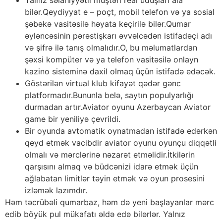
Yalnız səlahiyyətli müştəri real uduşları ala
bilər.Qeydiyyat e – poçt, mobil telefon və ya sosial
şəbəkə vasitəsilə həyata keçirilə bilər.Qumar
əyləncəsinin pərəstişkarı əvvəlcədən istifadəçi adı
və şifrə ilə tanış olmalıdır.O, bu məlumatlardan
şəxsi kompüter və ya telefon vasitəsilə onlayn
kazino sisteminə daxil olmaq üçün istifadə edəcək.
Göstərilən virtual klub kifayət qədər gənc
platformadır.Bununla belə, saytın populyarlığı
durmadan artır.Aviator oyunu Azerbaycan Aviator
game bir yeniliyə çevrildi.
Bir oyunda avtomatik oynatmadan istifadə edərkən
qeyd etmək vacibdir aviator oyunu oyunçu diqqətli
olmalı və mərclərinə nəzarət etməlidir.İtkilərin
qarşısını almaq və büdcənizi idarə etmək üçün
ağlabatan limitlər təyin etmək və oyun prosesini
izləmək lazımdır.
Həm təcrübəli qumarbaz, həm də yeni başlayanlar mərc
edib böyük pul mükafatı əldə edə bilərlər. Yalnız