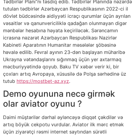
Tədbirlər Planı”nı təsdiq edib. Tədbirlər Planında nəzərdə
tutulan tədbirlər Azərbaycan Respublikasının 2022-ci il
dövlət büdcəsində aidiyyəti icraçı qurumlar üçün ayrılan
vəsaitlər və qanunvericiliklə qadağan olunmayan digər
mənbələr hesabına həyata keçiriləcək. Sərəncamın
icrasına nəzarət Azərbaycan Respublikası Nazirlər
Kabineti Aparatının Humanitar məsələlər şöbəsinə
həvalə edilib. Fevral ayının 23-dən başlayan müharibə
Ukrayna vətəndaşlarını sığınmaq üçün yer axtarmaq
məcburiyyətində qoyub. Baku TV xəbər verir ki, bir
çoxları artıq Avropaya, xüsusilə də Polşa sərhədinə üz
tutub
https://mostbet-az.xyz
.
Demo oyununa necə girmək
olar aviator oyunu ?
Daimi müştərilər dərhal əyləncəyə diqqət çəkdilər və
artıq böyük cekpotu vurdular. Aviator ilk mərc etmək
üçün ziyarətçi rəsmi internet saytından sürətli