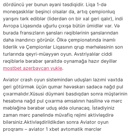
dördüncü yer bunun əyani təsdiqidir. Liqa 1-də
moneqasklılar beşinci olsalar da, artıq çempionluq
yarışını tərk ediblər (liderdən on bir xal geri qalır), indi
Avropa Liqasında uğurlu çıxışa bütün ümidlər var. Və
burada fransızların şansları rəqiblərinin şanslarından
daha inandırıcı görünür. Ölkə çempionatında inamlı
liderlik və Çempionlar Liqasının qrup mərhələsinin son
turlarında qeyri-müəyyən oyun. Avstriyalılar ciddi
rəqiblərlə bərabər şəraitdə oynamağa hazır deyillər
mostbet azerbaycan yukle
.
Aviator crash oyun sistemindən uduşları lazımi vaxtda
geri götürmək üçün qumar həvəskarı sadəcə nağd pul
çıxarmalıdır.Xüsusi düyməni basdıqdan sonra müştərinin
hesabına nağd pul çıxarma əmsalının hasilinə və mərc
məbləğinə bərabər uduş əldə olunacaq. İstədiyiniz
zaman mərc panelində müvafiq rejimi aktivləşdirə
bilərsiniz.Aktivləşdirildikdən sonra Aviator oyun
proqramı – aviator 1 xbet avtomatik mərclər