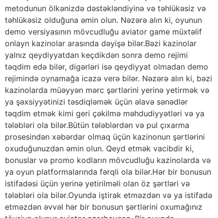
metodunun ölkənizdə dəstəkləndiyinə və təhlükəsiz və
təhlükəsiz olduğuna əmin olun. Nəzərə alın ki, oyunun
demo versiyasının mövcudluğu aviator game müxtəlif
onlayn kazinolar arasında dəyişə bilər.Bəzi kazinolar
yalnız qeydiyyatdan keçdikdən sonra demo rejimi
təqdim edə bilər, digərləri isə qeydiyyat olmadan demo
rejimində oynamağa icazə verə bilər. Nəzərə alın ki, bəzi
kazinolarda müəyyən mərc şərtlərini yerinə yetirmək və
ya şəxsiyyətinizi təsdiqləmək üçün əlavə sənədlər
təqdim etmək kimi geri çəkilmə məhdudiyyətləri və ya
tələbləri ola bilər.Bütün tələblərdən və pul çıxarma
prosesindən xəbərdar olmaq üçün kazinonun şərtlərini
oxuduğunuzdan əmin olun. Qeyd etmək vacibdir ki,
bonuslar və promo kodların mövcudluğu kazinolarda və
ya oyun platformalarında fərqli ola bilər.Hər bir bonusun
istifadəsi üçün yerinə yetirilməli olan öz şərtləri və
tələbləri ola bilər.Oyunda iştirak etməzdən və ya istifadə
etməzdən əvvəl hər bir bonusun şərtlərini oxumağınız