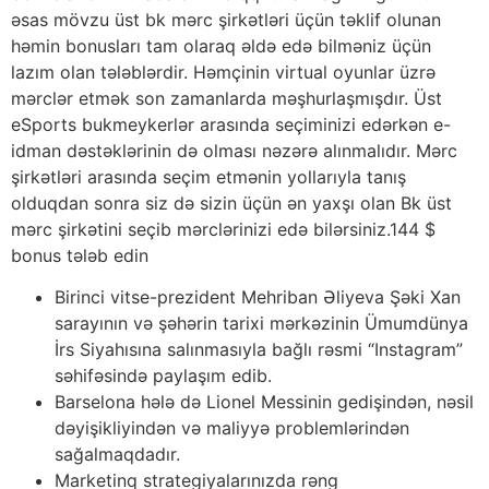
əsas mövzu üst bk mərc şirkətləri üçün təklif olunan
həmin bonusları tam olaraq əldə edə bilməniz üçün
lazım olan tələblərdir. Həmçinin virtual oyunlar üzrə
mərclər etmək son zamanlarda məşhurlaşmışdır. Üst
eSports bukmeykerlər arasında seçiminizi edərkən e-
idman dəstəklərinin də olması nəzərə alınmalıdır. Mərc
şirkətləri arasında seçim etmənin yollarıyla tanış
olduqdan sonra siz də sizin üçün ən yaxşı olan Bk üst
mərc şirkətini seçib mərclərinizi edə bilərsiniz.144 $
bonus tələb edin
Birinci vitse-prezident Mehriban Əliyeva Şəki Xan
sarayının və şəhərin tarixi mərkəzinin Ümumdünya
İrs Siyahısına salınmasıyla bağlı rəsmi “Instagram”
səhifəsində paylaşım edib.
Barselona hələ də Lionel Messinin gedişindən, nəsil
dəyişikliyindən və maliyyə problemlərindən
sağalmaqdadır.
Marketinq strategiyalarınızda rəng