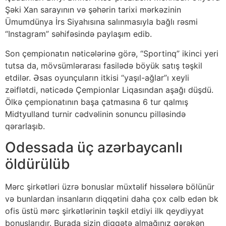
Şəki Xan sarayının və şəhərin tarixi mərkəzinin
Ümumdünya İrs Siyahısına salınmasıyla bağlı rəsmi
“Instagram” səhifəsində paylaşım edib.
Son çempionatın nəticələrinə görə, “Sportinq” ikinci yeri
tutsa da, mövsümlərarası fasilədə böyük satış təşkil
etdilər. Əsas oyunçuların itkisi “yaşıl-ağlar”ı xeyli
zəiflətdi, nəticədə Çempionlar Liqasından aşağı düşdü.
Ölkə çempionatının başa çatmasına 6 tur qalmış
Midtyulland turnir cədvəlinin sonuncu pilləsində
qərarlaşıb.
Odessada üç azərbaycanlı
öldürülüb
Mərc şirkətləri üzrə bonuslar müxtəlif hissələrə bölünür
və bunlardan insanların diqqətini daha çox cəlb edən bk
ofis üstü mərc şirkətlərinin təşkil etdiyi ilk qeydiyyat
bonuslarıdır. Burada sizin diqqətə almağınız gərəkən