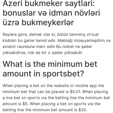
Azeri bukmeker saytlari:
bonuslar və idman növləri
üzrə bukmeykerlər
Rəylərə görə, demək olar ki, bütün tanınmış virtual
klublari bu game təmsil edir. Məbləği müəyyənləşdirin və
aviator raunduna mərc edin Bu nisbət nə qədər
yüksəkdirsə, risk də bir o qədər yüksəkdir
What is the minimum bet
amount in sportsbet?
When placing a bet on the website or mobile app the
minimum bet that can be placed is $0.01. When placing
a live bet on sports via the betting line the minimum bet
amount is $5. When placing a bet on sports via the
betting line the minimum bet amount is $20.