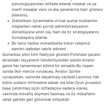
psixologiyasından istifadə edərək müsbət və ya
mənfi mesajlar verə və alış qərarlarına təsir göstərə
bilərsiniz.
Statistikanı öyrənməklə virtual qumar klublarının
müştəriləri nəinki portal administrasiyasının
dürüstlüyünə əmin ola, həm də öz strategiyalarını
formalaşdıra bilərlər.
Bu tarixi hadisə münasibətilə bütün xalqımızı
səmimi-qəlbdən təbrik edirəm!
Qumarbaz pilot kimi fəaliyyət göstərir.Potensial qazanc
ekrandakı təyyarənin hündürlüyündən asılıdır.Aviator
game hər tamamlanan bölmə bir əmsaldır.Bu rəqəm
sonda ilkin mərclə vurulacaq. Aviator Spribe
oynayarkən, vaxtında dayanmaq vacibdir.Lazımsız risk
bütün pulların itirilməsinə səbəb ola bilər.Oyun prosesini
başa çatdırmaq üçün istifadəçiyə sadəcə olaraq
vaxtında müvafiq düyməni basmaq və öz mükafatını
rahat şəkildə geri götürmək kifayətdir.