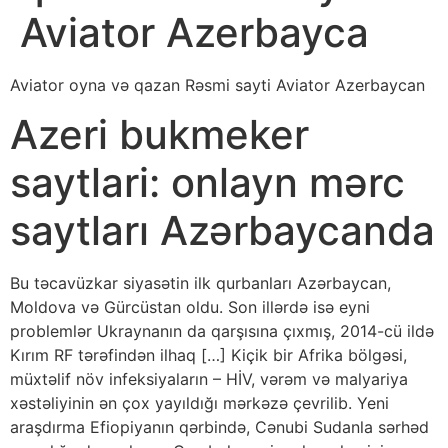
Aviator Azerbayca
Aviator oyna və qazan Rəsmi sayti Aviator Azerbaycan
Azeri bukmeker
saytlari: onlayn mərc
saytları Azərbaycanda
Bu təcavüzkar siyasətin ilk qurbanları Azərbaycan,
Moldova və Gürcüstan oldu. Son illərdə isə eyni
problemlər Ukraynanın da qarşısına çıxmış, 2014-cü ildə
Kırım RF tərəfindən ilhaq […] Kiçik bir Afrika bölgəsi,
müxtəlif növ infeksiyaların – HİV, vərəm və malyariya
xəstəliyinin ən çox yayıldığı mərkəzə çevrilib. Yeni
araşdırma Efiopiyanın qərbində, Cənubi Sudanla sərhəd