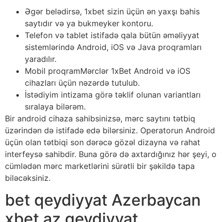
Əgər belədirsə, 1xbet sizin üçün ən yaxşı bahis
saytıdır və ya bukmеykеr kontoru.
Telefon və tablet istifadə qala bütün əməliyyat
sistemlərində Android, iOS və Java proqramları
yaradılır.
Mobil proqramMərclər 1xBet Android və iOS
cihazları üçün nəzərdə tutulub.
İstədiyim intizama görə təklif olunan variantları
sıralaya bilərəm.
Bir android cihaza sahibsinizsə, mərc saytını tətbiq
üzərindən də istifadə edə bilərsiniz. Operatorun Android
üçün olan tətbiqi son dərəcə gözəl dizayna və rahat
interfeysə sahibdir. Buna görə də axtardığınız hər şeyi, o
cümlədən mərc marketlərini sürətli bir şəkildə tapa
biləcəksiniz.
bet qeydiyyat Azerbaycan
xbet az qeydiyyat