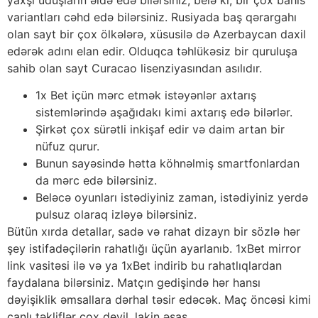
variantları cəhd edə bilərsiniz. Rusiyada baş qərargahı
olan sayt bir çox ölkələrə, xüsusilə də Azerbaycan daxil
edərək adını elan edir. Olduqca təhlükəsiz bir quruluşa
sahib olan sayt Curacao lisenziyasından asılıdır.
1x Bet içün mərc etmək istəyənlər axtarış
sistemlərində aşağıdakı kimi axtarış edə bilərlər.
Şirkət çox sürətli inkişaf edir və daim artan bir
nüfuz qurur.
Bunun sayəsində hətta köhnəlmiş smartfonlardan
da mərc edə bilərsiniz.
Beləcə oyunları istədiyiniz zaman, istədiyiniz yerdə
pulsuz olaraq izləyə bilərsiniz.
Bütün xırda detallar, sadə və rahat dizayn bir sözlə hər
şey istifadəçilərin rahatlığı üçün ayarlanıb. 1xBet mirror
link vasitəsi ilə və ya 1xBet indirib bu rahatlıqlardan
faydalana bilərsiniz. Matçın gedişində hər hansı
dəyişiklik əmsallara dərhal təsir edəcək. Maç öncəsi kimi
canlı təkliflər çox deyil, lakin əsas