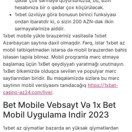
qədər çox sərmayə qoyursunuzsa, bu, sizin
hesabınıza bir o qədər çox köçürüləcək.
1xbet üzvlüyə görə bonusun birinci funksiyası
ondan ibarətdir ki, o sizin 200 AZN-dək ilkin
sərmayələrinizə aiddir.
1xbet mobile yükle brauzeriniz vasitəsilə 1xbet
Azərbaycan saytına daxil olmaqdır. Fərq, istər 1xbet az
mobil tətbiqetmədən istərsə də mobil brauzerdən bahis
istəsən tapıla bilməz. Mobil proqramla mərc etməyə
başlamaq üçün 1xBet qeydiyyatı yaratmağı unutmayın.
1xBet ölkəmizdə olduqca sevilən və populyar mərc
saytlarından biridir. Bu məqaləmizdə sizlərə bu mərc
saytının mobil versiyasını tanıdacağıq
https://1xbet-
casino-az24.com/live/
.
Bet Mobile Vebsayt Və 1x Bet
Mobil Uygulama Indir 2023
1xbet az qiymətlər bazarda ən yüksək qiymətlərdən