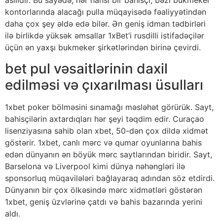
asılıdır. Bu sayədə, hər hansı bir bahisçi, bəzi bukmeker
kontorlarında alacağı pulla müqayisədə fəaliyyətindən
daha çox şey əldə edə bilər. Ən geniş idman tədbirləri
ilə birlikdə yüksək əmsallar 1xBet’i rusdilli istifadəçilər
üçün ən yaxşı bukmeker şirkətlərindən birinə çevirdi.
bet pul vəsaitlərinin daxil
edilməsi və çıxarılması üsulları
1xbet poker bölməsini sınamağı məsləhət görürük. Sayt,
bahisçilərin axtardıqları hər şeyi təqdim edir. Curaçao
lisenziyasına sahib olan xbet, 50-dən çox dildə xidmət
göstərir. 1xbet, canlı mərc və qumar oyunlarına bahis
edən dünyanın ən böyük mərc saytlarından biridir. Sayt,
Barselona və Liverpool kimi dünya nəhəngləri ilə
sponsorluq müqavilələri bağlayaraq adından söz etdirdi.
Dünyanın bir çox ölkəsində mərc xidmətləri göstərən
1xbet, geniş üzvlərinə çatdı və bahis bazarında yerini
aldı.