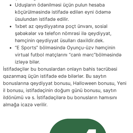
Uduşların ödənilməsi üçün pulun hesaba
köçürülməsində istifadə edilən eyni ödəmə
üsulundan istifadə edilir.
1xbet az qeydiyyatına poçt ünvanı, sosial
şəbəkələr və telefon nömrəsi ilə qeydiyyat,
həmçinin qeydiyyat üsulları daxildir.dek.
“E Sports” bölməsində Oyunçu-üzv həmçinin
virtual futbol matçlarını “canlı mərc”bölməsində
izləyə bilər.
İstifadəçilər bu bonuslardan onlayn bahis təcrübəsi
qazanmaq üçün istifadə edə bilərlər. Bu saytın
bonuslarına qeydiyyat bonusu, Halloween bonusu, Yeni
il bonusu, istifadəçinin doğum günü bonusu, saytın
ildönümü və s. İstifadəçilərə bu bonusların hamısını
almağa icazə verilir.