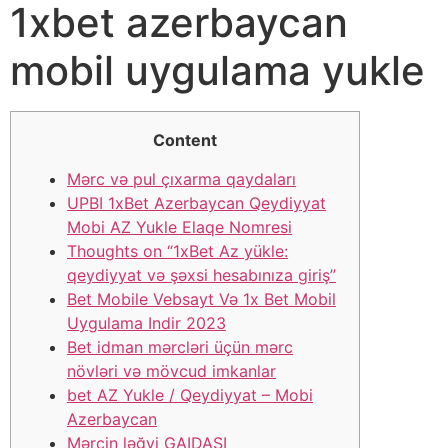
1xbet azerbaycan
mobil uygulama yukle
Content
Mərc və pul çıxarma qaydaları
UPBI 1xBet Azerbaycan Qeydiyyat
Mobi AZ Yukle Elaqe Nomresi
Thoughts on “1xBet Az yükle:
qeydiyyat və şəxsi hesabınıza giriş”
Bet Mobile Vebsayt Və 1x Bet Mobil
Uygulama Indir 2023
Bet idman mərcləri üçün mərc
növləri və mövcud imkanlar
bet AZ Yukle / Qeydiyyat – Mobi
Azerbaycan
Mərcin ləğvi GAIDASI