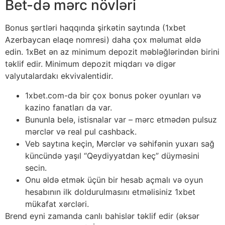
Bet-də mərc növləri
Bonus şərtləri haqqında şirkətin saytında (1xbet
Azerbaycan elaqe nomresi) daha çox məlumat əldə
edin. 1xBet ən az minimum depozit məbləğlərindən birini
təklif edir. Minimum depozit miqdarı və digər
valyutalardakı ekvivalentidir.
1xbet.com-da bir çox bonus poker oyunları və
kazino fanatları da var.
Bununla belə, istisnalar var – mərc etmədən pulsuz
mərclər və real pul cashback.
Veb saytına keçin, Mərclər və səhifənin yuxarı sağ
küncündə yaşıl “Qeydiyyatdan keç” düyməsini
secin.
Onu əldə etmək üçün bir hesab açmalı və oyun
hesabının ilk doldurulmasını etməlisiniz 1xbet
mükafat xərcləri.
Brend eyni zamanda canlı bahislər təklif edir (əksər