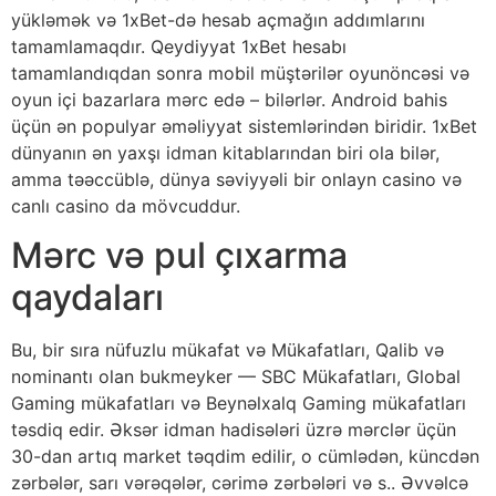
yükləmək və 1xBet-də hesab açmağın addımlarını
tamamlamaqdır. Qeydiyyat 1xBet hesabı
tamamlandıqdan sonra mobil müştərilər oyunöncəsi və
oyun içi bazarlara mərc edə – bilərlər. Android bahis
üçün ən populyar əməliyyat sistemlərindən biridir. 1xBet
dünyanın ən yaxşı idman kitablarından biri ola bilər,
amma təəccüblə, dünya səviyyəli bir onlayn casino və
canlı casino da mövcuddur.
Mərc və pul çıxarma
qaydaları
Bu, bir sıra nüfuzlu mükafat və Mükafatları, Qalib və
nominantı olan bukmеykеr — SBC Mükafatları, Global
Gaming mükafatları və Beynəlxalq Gaming mükafatları
təsdiq edir. Əksər idman hadisələri üzrə mərclər üçün
30-dan artıq market təqdim edilir, o cümlədən, küncdən
zərbələr, sarı vərəqələr, cərimə zərbələri və s.. Əvvəlcə