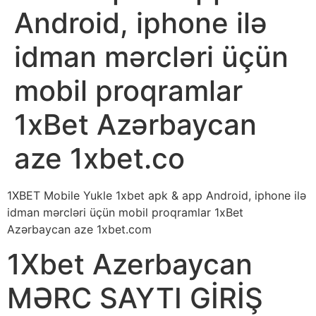
Android, iphone ilə
idman mərcləri üçün
mobil proqramlar
1xBet Azərbaycan
aze 1xbet.co
1XBET Mobile Yukle 1xbet apk & app Android, iphone ilə
idman mərcləri üçün mobil proqramlar 1xBet
Azərbaycan aze 1xbet.com
1Xbet Azerbaycan
MƏRC SAYTI GİRİŞ