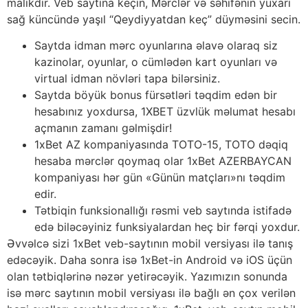
malikdir. Veb saytına keçin, Mərclər və səhifənin yuxarı
sağ küncündə yaşıl “Qeydiyyatdan keç” düyməsini secin.
Saytda idman mərc oyunlarına əlavə olaraq siz
kazinolar, oyunlar, o cümlədən kart oyunları və
virtual idman növləri tapa bilərsiniz.
Saytda böyük bonus fürsətləri təqdim edən bir
hesabınız yoxdursa, 1XBET üzvlük məlumat hesabı
açmanın zamanı gəlmişdir!
1xBet AZ kompaniyasında TOTO-15, TOTO dəqiq
hesaba mərclər qoymaq olar 1xBet AZERBAYCAN
kompaniyası hər gün «Günün matçları»nı təqdim
edir.
Tətbiqin funksionallığı rəsmi veb saytında istifadə
edə biləcəyiniz funksiyalardan heç bir fərqi yoxdur.
Əvvəlcə sizi 1xBet veb-saytının mobil versiyası ilə tanış
edəcəyik. Daha sonra isə 1xBet-in Android və iOS üçün
olan tətbiqlərinə nəzər yetirəcəyik. Yazımızın sonunda
isə mərc saytının mobil versiyası ilə bağlı ən çox verilən