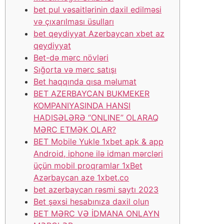
bet pul vəsaitlərinin daxil edilməsi
və çıxarılması üsulları
bet qeydiyyat Azerbaycan xbet az
qeydiyyat
Bet-də mərc növləri
Sığorta və mərc satışı
Bet haqqında qısa məlumat
BET AZERBAYCAN BUKMEKER
KOMPANIYASINDA HANSI
HADISƏLƏRƏ “ONLINE” OLARAQ
MƏRC ETMƏK OLAR?
BET Mobile Yukle 1xbet apk & app
Android, iphone ilə idman mərcləri
üçün mobil proqramlar 1xBet
Azərbaycan aze 1xbet.co
bet azerbaycan rəsmi saytı 2023
Bet şəxsi hesabınıza daxil olun
BET MƏRC VƏ İDMANA ONLAYN