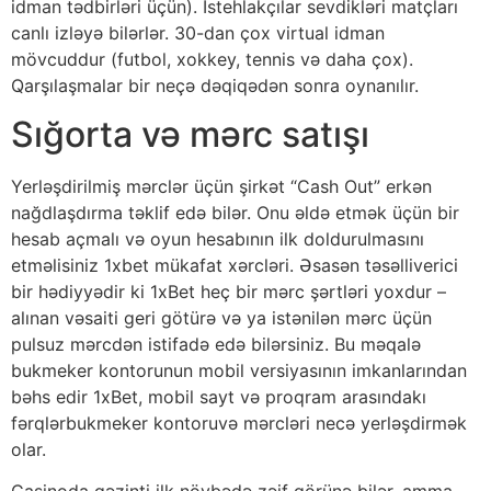
idman tədbirləri üçün). İstehlakçılar sevdikləri matçları
canlı izləyə bilərlər. 30-dan çox virtual idman
mövcuddur (futbol, ​​xokkey, tennis və daha çox).
Qarşılaşmalar bir neçə dəqiqədən sonra oynanılır.
Sığorta və mərc satışı
Yerləşdirilmiş mərclər üçün şirkət “Cash Out” erkən
nağdlaşdırma təklif edə bilər. Onu əldə etmək üçün bir
hesab açmalı və oyun hesabının ilk doldurulmasını
etməlisiniz 1xbet mükafat xərcləri. Əsasən təsəlliverici
bir hədiyyədir ki 1xBet heç bir mərc şərtləri yoxdur –
alınan vəsaiti geri götürə və ya istənilən mərc üçün
pulsuz mərcdən istifadə edə bilərsiniz. Bu məqalə
bukmeker kontorunun mobil versiyasının imkanlarından
bəhs edir 1xBet, mobil sayt və proqram arasındakı
fərqlərbukmeker kontoruvə mərcləri necə yerləşdirmək
olar.