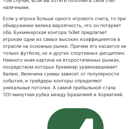
том случае, если вы хотите пополнить свой счёт
наличными.
Если у игрока больше одного игрового счета, то при
обнаружении велика вероятность, что он потеряет
оба. Букмекерская контора 1xBet предлагает
игрокам одни из самых высоких коэффициентов в
отрасли на основные рынки. Причем это касается не
только футбола, но и других спортивных дисциплин.
Немного иная картина на второстепенных рынках,
посредством которых букмекер уравновешивает
баланс. Величина суммы зависит от популярности
события, и трейдеры конторы определяют
уникальные потолки. А самой прибыльной стала
120-минутная рубка между Бразилией и Хорватией.