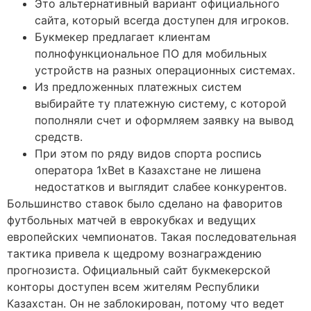
Это альтернативный вариант официального
сайта, который всегда доступен для игроков.
Букмекер предлагает клиентам
полнофункциональное ПО для мобильных
устройств на разных операционных системах.
Из предложенных платежных систем
выбирайте ту платежную систему, с которой
пополняли счет и оформляем заявку на вывод
средств.
При этом по ряду видов спорта роспись
оператора 1xBet в Казахстане не лишена
недостатков и выглядит слабее конкурентов.
Большинство ставок было сделано на фаворитов
футбольных матчей в еврокубках и ведущих
европейских чемпионатов. Такая последовательная
тактика привела к щедрому вознаграждению
прогнозиста. Официальный сайт букмекерской
конторы доступен всем жителям Республики
Казахстан. Он не заблокирован, потому что ведет