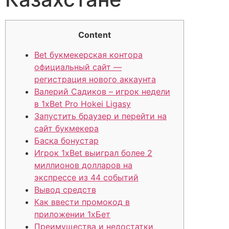
Content
Bet букмекерская контора
официальный сайт —
регистрация нового аккаунта
Валерий Садиков – игрок недели
в 1хBet Pro Hokei Ligasy
Запустить браузер и перейти на
сайт букмекера
Басқа бонустар
Игрок 1xBet выиграл более 2
миллионов долларов на
экспрессе из 44 событий
Вывод средств
Как ввести промокод в
приложении 1хБет
Преимущества и недостатки