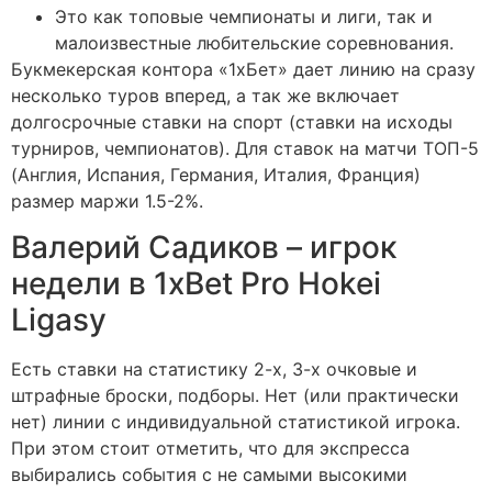
Это как топовые чемпионаты и лиги, так и
малоизвестные любительские соревнования.
Букмекерская контора «1хБет» дает линию на сразу
несколько туров вперед, а так же включает
долгосрочные ставки на спорт (ставки на исходы
турниров, чемпионатов). Для ставок на матчи ТОП-5
(Англия, Испания, Германия, Италия, Франция)
размер маржи 1.5-2%.
Валерий Садиков – игрок
недели в 1хBet Pro Hokei
Ligasy
Есть ставки на статистику 2-х, 3-х очковые и
штрафные броски, подборы. Нет (или практически
нет) линии с индивидуальной статистикой игрока.
При этом стоит отметить, что для экспресса
выбирались события с не самыми высокими