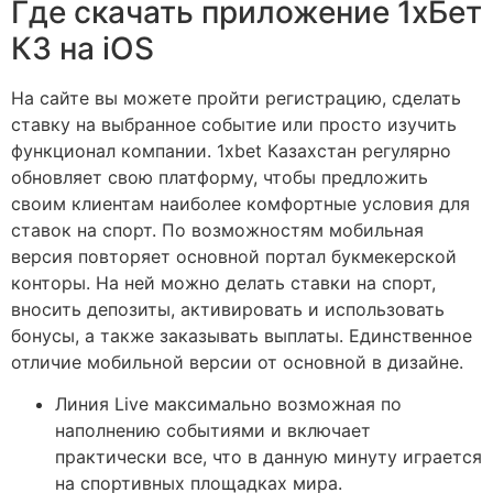
Где скачать приложение 1хБет
КЗ на iOS
На сайте вы можете пройти регистрацию, сделать
ставку на выбранное событие или просто изучить
функционал компании. 1xbet Казахстан регулярно
обновляет свою платформу, чтобы предложить
своим клиентам наиболее комфортные условия для
ставок на спорт. По возможностям мобильная
версия повторяет основной портал букмекерской
конторы. На ней можно делать ставки на спорт,
вносить депозиты, активировать и использовать
бонусы, а также заказывать выплаты. Единственное
отличие мобильной версии от основной в дизайне.
Линия Live максимально возможная по
наполнению событиями и включает
практически все, что в данную минуту играется
на спортивных площадках мира.