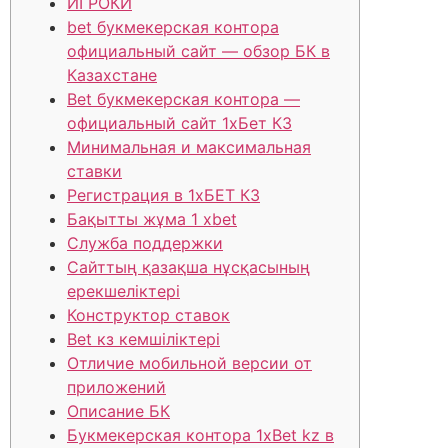
ИГРОКИ
bet букмекерская контора
официальный сайт — обзор БК в
Казахстане
Bet букмекерская контора —
официальный сайт 1хБет КЗ
Минимальная и максимальная
ставки
Регистрация в 1хБЕТ КЗ
Бақытты жұма 1 xbet
Служба поддержки
Сайттың қазақша нұсқасының
ерекшеліктері
Конструктор ставок
Bet кз кемшіліктері
Отличие мобильной версии от
приложений
Описание БК
Букмекерская контора 1xBet kz в