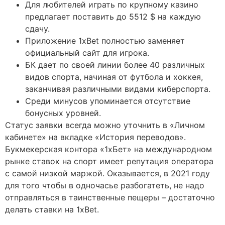
Для любителей играть по крупному казино
предлагает поставить до 5512 $ на каждую
сдачу.
Приложение 1xBet полностью заменяет
официальный сайт для игрока.
БК дает по своей линии более 40 различных
видов спорта, начиная от футбола и хоккея,
заканчивая различными видами киберспорта.
Среди минусов упоминается отсутствие
бонусных уровней.
Статус заявки всегда можно уточнить в «Личном
кабинете» на вкладке «История переводов».
Букмекерская контора «1хБет» на международном
рынке ставок на спорт имеет репутация оператора
с самой низкой маржой. Оказывается, в 2021 году
для того чтобы в одночасье разбогатеть, не надо
отправляться в таинственные пещеры – достаточно
делать ставки на 1xBet.