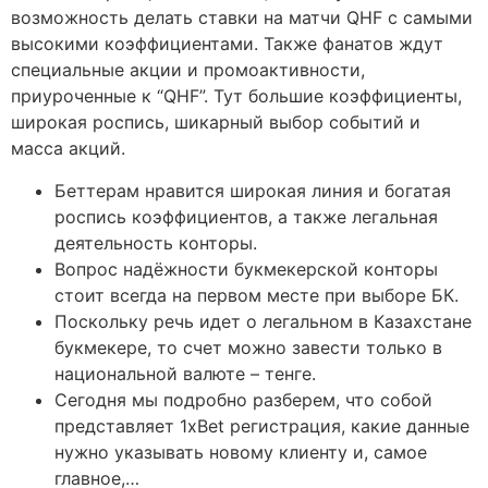
возможность делать ставки на матчи QHF с самыми
высокими коэффициентами. Также фанатов ждут
специальные акции и промоактивности,
приуроченные к “QHF”. Тут большие коэффициенты,
широкая роспись, шикарный выбор событий и
масса акций.
Беттерам нравится широкая линия и богатая
роспись коэффициентов, а также легальная
деятельность конторы.
Вопрос надёжности букмекерской конторы
стоит всегда на первом месте при выборе БК.
Поскольку речь идет о легальном в Казахстане
букмекере, то счет можно завести только в
национальной валюте – тенге.
Сегодня мы подробно разберем, что собой
представляет 1xBet регистрация, какие данные
нужно указывать новому клиенту и, самое
главное,…