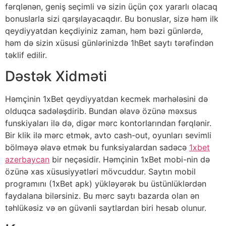
fərqlənən, geniş seçimli və sizin üçün çox yararlı olacaq
bonuslarla sizi qarşılayacaqdır. Bu bonuslar, sizə həm ilk
qeydiyyatdan keçdiyiniz zaman, həm bəzi günlərdə,
həm də sizin xüsusi günlərinizdə 1hBet saytı tərəfindən
təklif edilir.
Dəstək Xidməti
Həmçinin 1xBet qeydiyyatdan kecmek mərhələsini də
olduqca sadələşdirib. Bundan əlavə özünə məxsus
funskiyaları ilə də, digər mərc kontorlarından fərqlənir.
Bir klik ilə mərc etmək, avto cash-out, oyunları sevimli
bölməyə əlavə etmək bu funksiyalardan sadəcə
1xbet
azerbaycan
bir neçəsidir. Həmçinin 1xBet mobi-nin də
özünə xas xüsusiyyətləri mövcuddur. Saytın mobil
programını (1xBet apk) yükləyərək bu üstünlüklərdən
faydalana bilərsiniz. Bu mərc saytı bazarda olan ən
təhlükəsiz və ən güvənli saytlardan biri hesab olunur.