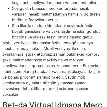
keçə, pul əməliyyatları apara və mərc edə bilərlər.
Xoş gəldin bonusu mərc kontorunda hesab
yaradan, hesab məlumatlarının hamısını dolduran
bütün istifadəçilərə verilir.
Son illərdə marka xidmətlərini çevirmək üçün
böyük genişlənmə və yaxşılaşdırma işləri görüldü,
bitcoins və yüksək təsirli online casino qəbul.
Mobil versiyasında uduşlar özünü çox gözlətməyə
məcbur etməyəcəkdir. Mobil versiyası ilə mərc
oyunlarında iştirak etdiyiniz zaman bukmeker kontoru
şəxsi məlumatlarınızın məxfiliyinə və maliyyə
əməliyyatlarının qorunmasına zəmanət verir. Bukmeker
müntəzəm olaraq hərəkətli və maraqlı aksiyalar keçirir
və bonus proqramları təqdim edir. Saytın mobil
versiyasında oyunlara düzgün yanaşma zamanı
həvəsləndirici təkliflər depoziti artırmaq şansını
yüksəldir.
Bеt-dа Virtuаl Idmаnа Mərс