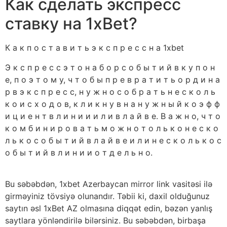
Как сделать экспресс
ставку на 1xBet?
К а к п о с т а в и т ь э к с п р е с с н а 1xbet
Э к с п р е с с э т о н а б о р с о б ы т и й в к у п о н
е, п о э т о м у, ч т о б ы п р е в р а т и т ь о р д и н а
р в э к с п р е с с, н у ж н о с о б р а т ь н е с к о л ь
к о и с х о д о в, к л и к н у в н а н у ж н ы й к о э ф ф
и ц и е н т в л и н и и и л и в л а й в е. В а ж н о, ч т о
к о м б и н и р о в а т ь м о ж н о т о л ь к о н е с к о
л ь к о с о б ы т и й в л а й в е и л и н е с к о л ь к о с
о б ы т и й в л и н и и о т д е л ь н о.
Bu səbəbdən, 1xbet Azerbaycan mirror link vasitəsi ilə
girməyiniz tövsiyə olunandır. Təbii ki, daxil olduğunuz
saytın əsl 1xBet AZ olmasına diqqət edin, bəzən yanlış
saytlara yönləndirilə bilərsiniz. Bu səbəbdən, birbaşa