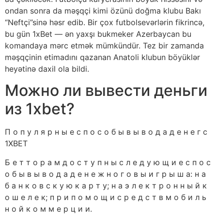
ondan sonra da məşqçi kimi özünü doğma klubu Bakı
“Neftçi”sinə həsr edib. Bir çox futbolsevərlərin fikrincə,
bu gün 1xBet — ən yaxşı bukmeker Azerbaycan bu
komandaya mərc etmək mümkündür. Tez bir zamanda
məşqçinin etimadını qazanan Anatoli klubun böyüklər
heyətinə daxil ola bildi.
Можно ли вывести деньги
из 1xbet?
П о п у л я р н ы е с п о с о б ы в ы в о д а д е н е г с
1XBET
Б е т т о р а м д о с т у п н ы с л е д у ю щ и е с п о с
о б ы в ы в о д а д е н е ж н о г о в ы и г р ы ш а: н а
б а н к о в с к у ю к а р т у; н а э л е к т р о н н ы й к
о ш е л е к; п р и п о м о щ и с р е д с т в м о б и л ь
н о й к о м м е р ц и и.