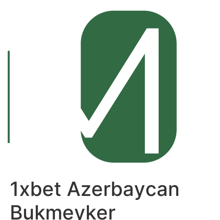
1xbеt Аzеrbаyсаn
Bukmеykеr