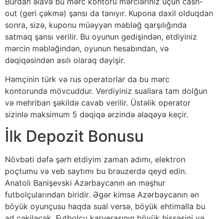
Burdan əlavə bu mərc kontoru mərcləriniz üçün cash-
out (geri çəkmə) şansı da tanıyır. Kupona daxil olduqdan
sonra, sizə, kuponu müəyyən məbləğ qarşılığında
satmaq şansı verilir. Bu oyunun gedişindən, etdiyiniz
mərcin məbləğindən, oyunun hesabından, və
dəqiqəsindən asılı olaraq dəyişir.
Həmçinin türk və rus operatorlar da bu mərc
kontorunda mövcuddur. Verdiyiniz suallara tam dolğun
və mehriban şəkildə cavab verilir. Üstəlik operator
sizinlə maksimum 5 dəqiqə ərzində əlaqəyə keçir.
İlk Depozit Bonusu
Növbəti dəfə şərh etdiyim zaman adımı, elektron
poçtumu və veb saytımı bu brauzerdə qeyd edin.
Anatoli Banişevski Azərbaycanın ən məşhur
futbolçularından biridir. Əgər kimsə Azərbaycanın ən
böyük oyunçusu haqda sual versə, böyük ehtimalla bu
ad çəkiləcək. Futbolçu karyerasının böyük hissəsini və