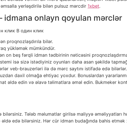
əmsalla yerləşdirilə bilən pulsuz mərcdir
1xbet
.
 – idmana onlayn qoyulan mərclər
ин клик В один клик
n proqnozlaşdırıla bilər.
laraq yükləmək mümkündür.
n on beş fərqli idman tədbirinin nəticəsini proqnozlaşdırmas
istemi isə sizə istədiyiniz oyunları daha asan şəkildə tapma
ər veb-brauzerləri ilə də mərc saytını istifadə edə bilərlər.
uzdan daxil olmağa ehtiyac yoxdur. Bonuslardan yararlanma
at əldə edin və əlavə təlimatlara əməl edin. Bukmeker kon
ilərsiniz. Tələb məlumatlar girilsə maliyyə əməliyyatları hə
lə əldə edə bilərsiniz. Hər cür idman budağında bahis etmək 