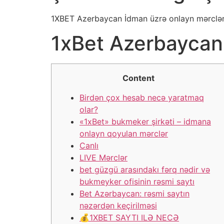
1XBET Azerbaycan İdman üzrə onlayn mərclər 
1xBet Azerbaycan 
Content
Birdən çox hesab necə yaratmaq
olar?
«1xBet» bukmeker şirkəti – idmana
onlayn qoyulan mərclər
Canlı
LIVE Mərclər
bet güzgü arasındakı fərq nədir və
bukmeyker ofisinin rəsmi saytı
Bet Azərbaycan: rəsmi saytın
nəzərdən keçirilməsi
💰1XBET SAYTI ILƏ NECƏ