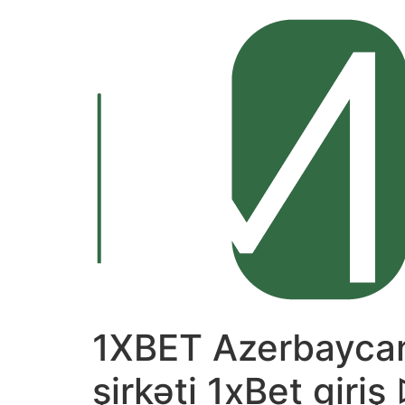
1XBET Azerbaycan
şirkəti 1xBet giri