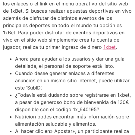
los enlaces o el link en el menu operativo del sitio web
de 1xBet. Si buscas realizar apuestas deportivas en vivo
además de disfrutar de distintos eventos de los
principales deportes en todo el mundo tu opción es
1xBet. Para poder disfrutar de eventos deportivos en
vivo en el sitio web simplemente crea tu cuenta de
jugador, realiza tu primer ingreso de dinero
1xbet
.
Ahora para ayudar a los usuarios y dar una guía
detallada, el personal de soporte está listo.
Cuando desee generar enlaces a diferentes
anuncios en un mismo sitio internet, puede utilizar
este ‘SubID’.
¿Todavía está dudando sobre registrarse en 1xbet,
a pesar de generoso bono de bienvenida de 130€
disponible con el código 1x_640195?
Nutricion podes encontrar más información sobre
alimentación saludable y alimentos.
Al hacer clic en» Apostar», un participante realiza