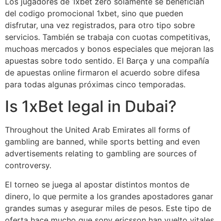
Los jugadores de 1xbet zero solamente se benefician
del codigo promocional 1xbet, sino que pueden
disfrutar, una vez registrados, para otro tipo sobre
servicios. También se trabaja con cuotas competitivas,
muchoas mercados y bonos especiales que mejoran las
apuestas sobre todo sentido. El Barça y una compañía
de apuestas online firmaron el acuerdo sobre difesa
para todas algunas próximas cinco temporadas.
Is 1xBet legal in Dubai?
Throughout the United Arab Emirates all forms of
gambling are banned, while sports betting and even
advertisements relating to gambling are sources of
controversy.
El torneo se juega al apostar distintos montos de
dinero, lo que permite a los grandes apostadores ganar
grandes sumas y asegurar miles de pesos. Este tipo de
oferta hace mucho que sony ericsson han vuelto vitales