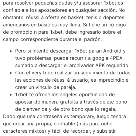
para resolver pequeñas dudas y/u asesorar 1xbet es
confiable a los apostadores en cualquier sección. No
obstante, réussi à oferta en basket, tenis o deportes
americanos en basic es muy llena. Si tiene un có digo
de promoció n para 1xbet, debe ingresarlo sobre el
campo correspondiente durante el padrón.
Pero si intentó descargar 1xBet paran Android y
tuvo problemas, puede recurrir a google 4PDA
sumado a descargar el archivador APK requerido.
Con el very b de realizar un seguimiento de todas
las acciones de réussi à usuario, es imprecindible
crear un vínculo de pareja.
1xbet te ofrece los angeles oportunidad de
apostar de manera gratuita a través delete bono
de bienvenida y de otro bono que lo regala.
Dado que una contraseña es temporary, luego tendrá
que crear una propia, confiable (más para ocho
caracteres mixtos) y fácil de recordar, y subsistir