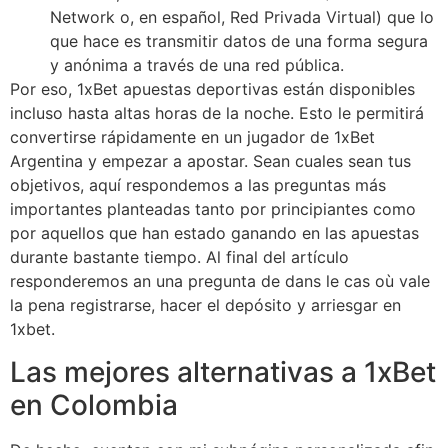
Network o, en español, Red Privada Virtual) que lo
que hace es transmitir datos de una forma segura
y anónima a través de una red pública.
Por eso, 1xBet apuestas deportivas están disponibles
incluso hasta altas horas de la noche. Esto le permitirá
convertirse rápidamente en un jugador de 1xBet
Argentina y empezar a apostar. Sean cuales sean tus
objetivos, aquí respondemos a las preguntas más
importantes planteadas tanto por principiantes como
por aquellos que han estado ganando en las apuestas
durante bastante tiempo. Al final del artículo
responderemos an una pregunta de dans le cas où vale
la pena registrarse, hacer el depósito y arriesgar en
1xbet.
Las mejores alternativas a 1xBet
en Colombia