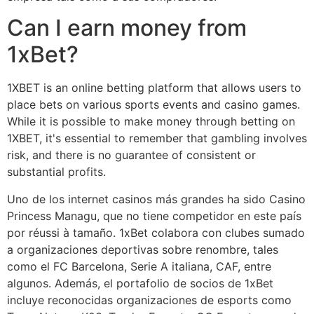
Can I earn money from
1xBet?
1XBET is an online betting platform that allows users to
place bets on various sports events and casino games.
While it is possible to make money through betting on
1XBET, it's essential to remember that gambling involves
risk, and there is no guarantee of consistent or
substantial profits.
Uno de los internet casinos más grandes ha sido Casino
Princess Managu, que no tiene competidor en este país
por réussi à tamaño. 1xBet colabora con clubes sumado
a organizaciones deportivas sobre renombre, tales
como el FC Barcelona, Serie A italiana, CAF, entre
algunos. Además, el portafolio de socios de 1xBet
incluye reconocidas organizaciones de esports como