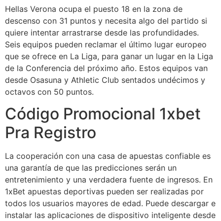
Hellas Verona ocupa el puesto 18 en la zona de
descenso con 31 puntos y necesita algo del partido si
quiere intentar arrastrarse desde las profundidades.
Seis equipos pueden reclamar el último lugar europeo
que se ofrece en La Liga, para ganar un lugar en la Liga
de la Conferencia del próximo año. Estos equipos van
desde Osasuna y Athletic Club sentados undécimos y
octavos con 50 puntos.
Código Promocional 1xbet
Pra Registro
La cooperación con una casa de apuestas confiable es
una garantía de que las predicciones serán un
entretenimiento y una verdadera fuente de ingresos. En
1xBet apuestas deportivas pueden ser realizadas por
todos los usuarios mayores de edad. Puede descargar e
instalar las aplicaciones de dispositivo inteligente desde