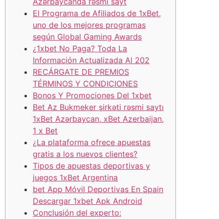
Azərbaycanda rəsmi sayt
El Programa de Afiliados de 1xBet,
uno de los mejores programas
según Global Gaming Awards
¿1xbet No Paga? Toda La
Información Actualizada Al 202
RECÁRGATE DE PREMIOS
TÉRMINOS Y CONDICIONES
Bonos Y Promociones Del 1xbet
Bet Az Bukmeker şirkəti rəsmi saytı
1xBet Azərbaycan, xBet Azerbaijan,
1 x Bet
¿La plataforma ofrece apuestas
gratis a los nuevos clientes?
Tipos de apuestas deportivas y
juegos 1xBet Argentina
bet App Móvil Deportivas En Spain
Descargar 1xbet Apk Android
Conclusión del experto: