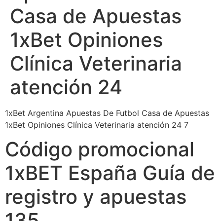
Casa de Apuestas
1xBet Opiniones
Clínica Veterinaria
atención 24
1xBet Argentina Apuestas De Futbol Casa de Apuestas
1xBet Opiniones Clínica Veterinaria atención 24 7
Código promocional
1xBET España Guía de
registro y apuestas
135