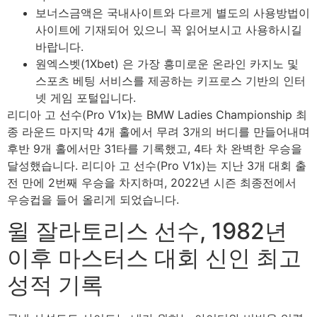
보너스금액은 국내사이트와 다르게 별도의 사용방법이
사이트에 기재되어 있으니 꼭 읽어보시고 사용하시길
바랍니다.
원엑스벳(1Xbet) 은 가장 흥미로운 온라인 카지노 및
스포츠 베팅 서비스를 제공하는 키프로스 기반의 인터
넷 게임 포털입니다.
리디아 고 선수(Pro V1x)는 BMW Ladies Championship 최
종 라운드 마지막 4개 홀에서 무려 3개의 버디를 만들어내며
후반 9개 홀에서만 31타를 기록했고, 4타 차 완벽한 우승을
달성했습니다. 리디아 고 선수(Pro V1x)는 지난 3개 대회 출
전 만에 2번째 우승을 차지하며, 2022년 시즌 최종전에서
우승컵을 들어 올리게 되었습니다.
윌 잘라토리스 선수, 1982년
이후 마스터스 대회 신인 최고
성적 기록