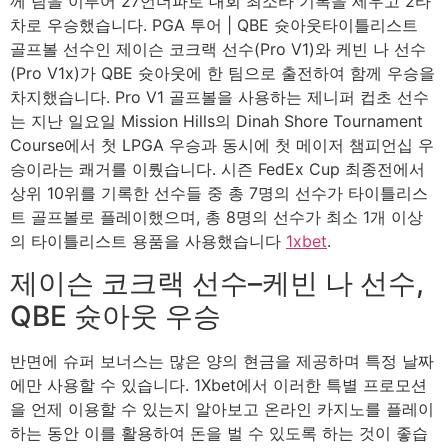
께 팀을 이루어 27언더파로 대회 최소타 기록을 세우고 2타
차로 우승했습니다. PGA 투어 | QBE 슛아웃타이틀리스트
골프볼 선수인 제이슨 코크랙 선수(Pro V1)와 케빈 나 선수
(Pro V1x)가 QBE 슛아웃에 한 팀으로 출전하여 함께 우승을
차지했습니다. Pro V1 골프볼을 사용하는 제니퍼 컵초 선수
는 지난 일요일 Mission Hills의 Dinah Shore Tournament
Course에서 첫 LPGA 우승과 동시에 첫 메이저 챔피언십 우
승이라는 쾌거를 이뤘습니다. 시즌 FedEx Cup 최종전에서
상위 10위를 기록한 선수들 중 총 7명의 선수가 타이틀리스
트 골프볼로 플레이했으며, 총 8명의 선수가 최소 1개 이상
의 타이틀리스트 용품을 사용했습니다
1xbet
.
제이슨 코크랙 선수–케빈 나 선수,
QBE 슛아웃 우승
반면에 슈퍼 보너스는 많은 양의 현금을 제공하며 특정 날짜
에만 사용할 수 있습니다. 1Xbet에서 이러한 특별 프로모션
을 언제 이용할 수 있는지 알아보고 온라인 카지노를 플레이
하는 동안 이를 활용하여 돈을 벌 수 있도록 하는 것이 좋습