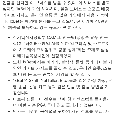
입금을 한다면 이 보너스를 받을 수 있다. 이 보너스를 받고
싶다면 1xBet에 가입 해야하며, 웰컴 보너스는 스포츠 배팅,
라이브 카지노, 온라인 슬롯 등 많은 게임에서 사용 가능하
다. 1xBet은 해외에 본사를 두고 있으며, 전 세계에 40만명
의 회원을 보유하고 있는 규모가 큰 회사다.
전기및전자공학부 CAMEL 연구팀(정명수 교수 연구
실)이 “하이퍼스케일 AI를 위한 알고리즘 및 소프트웨
어-하드웨어 프레임워크 공동 설계”라는 주제로 삼성
미래기술육성사업에 선정되었다.
또한 1xBet에서는 바카라, 블랙잭, 룰렛 등의 테이블 게
임인 라이브 카지노를 즐길 수 있고, 온라인 슬롯, 스포
츠 배팅 등 모든 종류의 게임을 할 수 있다.
1xBet은 Skrill, NetTeller, Bitcoin과 같은 가상 가상, 은
행 송금, 신용 카드 등과 같은 입금 및 출금 방법을 지
원합니다.
이로써 캔틀레이 선수는 생애 첫 페덱스컵을 들어올리
며 이번 시즌 PGA 투어 최고 골퍼가 되었습니다.
당사는 다양한 목적으로 귀하의 개인 정보를 수집, 사