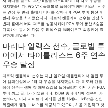
서 버디를 잡으며 후반 9홀을 마무리하고 1타 차로 우승을
차지했습니다. Pro V1x 골프볼로 플레이한 케빈 키스너 선수
는 연장 두 번째 홀에서 버디를 잡아내며 PGA 투어 통산 4
번째 우승을 차지했습니다. 패트릭 캔틀레이 선수는 연장 6
번째 홀에서 버디 퍼트를 성공시키며 PGA 투어 통산 5승을
기록하는 동시에 다음 주 페덱스컵 플레이오프 최종전에 출
전하게 되었습니다.
마리나 알렉스 선수, 글로벌 투
어에서 타이틀리스트 6주 연속
우승 달성
패트릭 캔틀레이 선수는 지난 일요일 애틀랜타에서 열린 투
어 챔피언십에서 1타 차 우승을 차지했습니다. 이로써 캔틀
레이 선수는 생애 첫 페덱스컵을 들어올리며 이번 시즌 PGA
투어 최고 골퍼가 되었습니다. 1xBet 홈페이지에 접속이 가
능하다면 이제 사이트에 계좌를 만들 차례다. 1xBet은 신입
회원에게 웰컴 보너스를 제공하고 있으며, 처음 가입하고 첫