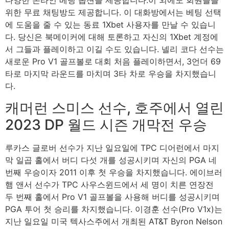
다양한 온라인 베팅 옵션을 제공합니다.이 외에도 회원들을
위한 무료 채팅방도 제공합니다. 이 대화방에서는 베팅 선택
에 도움을 줄 수 있는 동료 1Xbet 사용자를 만날 수 있습니
다. 당신은 북메이커에 대해 토론하고 자신의 1Xbet 계정에
서 그들과 플레이하고 이길 수도 있습니다. 넬리 코다 선수는
새로운 Pro V1 골프볼로 대회 처음 플레이하면서, 3언더 69
타로 마지막 라운드를 마치며 3타 차로 우승을 차지했습니
다.
캐머런 스미스 선수, 호주에서 열린
2023 DP 월드 시즌 개막전 우승
루카스 글로버 선수가 지난 일요일에 TPC 디어런에서 마지
막 일곱 홀에서 버디 다섯 개를 성공시키며 자신의 PGA 네
번째 우승이자 2011 이후 첫 우승을 차지했습니다. 에이브러
햄 앤서 선수가 TPC 사우스윈드에서 세 명이 치른 연장전
두 번째 홀에서 Pro V1 골프볼을 사용해 버디를 성공시키며
PGA 투어 첫 승리를 차지했습니다. 이경훈 선수(Pro V1x)는
지난 일요일 미국 텍사스주에서 개최된 AT&T Byron Nelson