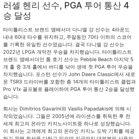
러셀 헨리 선수, PGA 투어 통산 4
승 달성
타이틀리스트 브랜드 앰배서더 다니엘 강 선수는 4라운드
내내 60대 타수를 유지하고, 주말동안 70타 이하의 스코어
를 기록한 유일한 선수였습니다. 결국 다니엘 강 선수는
2022년 LPGA 개막전 우승을 차지했습니다. 타이틀리스트
브랜드 앰배서더인 톰 호기 선수는 Pebble Beach 마지막 5
개 홀 중 3개 홀에서 버디를 낚아 생애 첫 PGA 투어 우승을
차지했습니다. 포스턴 선수가 John Deere Classic에서 새로
운 TSR3 드라이버를 포함한 총 14개의 타이틀리스트 클럽과
Pro V1x 골프볼로 플레이하여 PGA 투어 통산 2승을 달성했
습니다.
회사는 Dimitrios Gavarini와 Vasilis Papadakis에 의해 시
작되었습니다. 그들은 2005년에 라이센스를 취득한 후 전
세계 최고의 온라인 카지노사이트중 하나로 성장했습니다.
이 회사는 고객에게 최고의 온라인 카지노 도박 기회를 제공
하기 위해 최선을 다하고 있으며 지금까지 대부분의 사용자