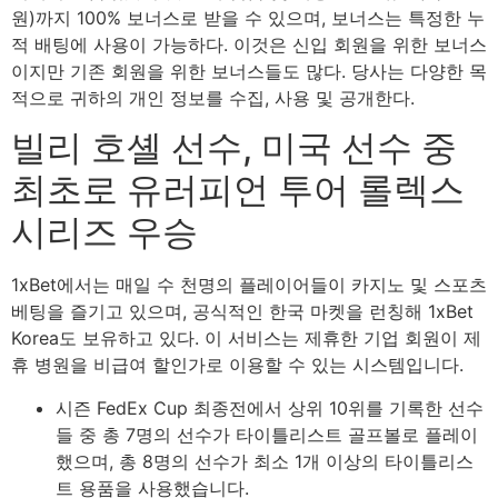
원)까지 100% 보너스로 받을 수 있으며, 보너스는 특정한 누
적 배팅에 사용이 가능하다. 이것은 신입 회원을 위한 보너스
이지만 기존 회원을 위한 보너스들도 많다. 당사는 다양한 목
적으로 귀하의 개인 정보를 수집, 사용 및 공개한다.
빌리 호셸 선수, 미국 선수 중
최초로 유러피언 투어 롤렉스
시리즈 우승
1xBet에서는 매일 수 천명의 플레이어들이 카지노 및 스포츠
베팅을 즐기고 있으며, 공식적인 한국 마켓을 런칭해 1xBet
Korea도 보유하고 있다. 이 서비스는 제휴한 기업 회원이 제
휴 병원을 비급여 할인가로 이용할 수 있는 시스템입니다.
시즌 FedEx Cup 최종전에서 상위 10위를 기록한 선수
들 중 총 7명의 선수가 타이틀리스트 골프볼로 플레이
했으며, 총 8명의 선수가 최소 1개 이상의 타이틀리스
트 용품을 사용했습니다.