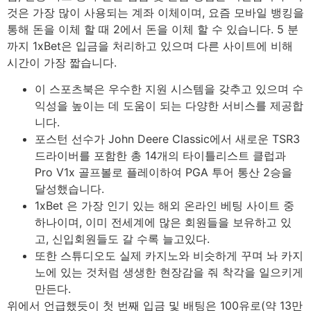
것은 가장 많이 사용되는 계좌 이체이며, 요즘 모바일 뱅킹을
통해 돈을 이체 할 때 2에서 돈을 이체 할 수 있습니다. 5 분
까지 1xBet은 입금을 처리하고 있으며 다른 사이트에 비해
시간이 가장 짧습니다.
이 스포츠북은 우수한 지원 시스템을 갖추고 있으며 수
익성을 높이는 데 도움이 되는 다양한 서비스를 제공합
니다.
포스턴 선수가 John Deere Classic에서 새로운 TSR3
드라이버를 포함한 총 14개의 타이틀리스트 클럽과
Pro V1x 골프볼로 플레이하여 PGA 투어 통산 2승을
달성했습니다.
1xBet 은 가장 인기 있는 해외 온라인 베팅 사이트 중
하나이며, 이미 전세계에 많은 회원들을 보유하고 있
고, 신입회원들도 갈 수록 늘고있다.
또한 스튜디오도 실제 카지노와 비슷하게 꾸며 놔 카지
노에 있는 것처럼 생생한 현장감을 줘 착각을 일으키게
만든다.
위에서 언급했듯이 첫 번째 입금 및 배팅은 100유로(약 13만