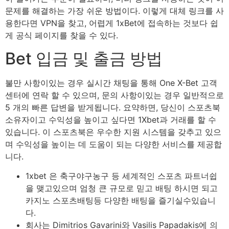
문제를 해결하는 가장 쉬운 방법이다. 이렇게 대체 링크를 사
용한다면 VPN을 찾고, 어렵게 1xBet에 접속하는 것보다 쉽
게 공식 페이지를 찾을 수 있다.
Bet 입금 및 출금 방법
불만 사항이있는 경우 실시간 채팅을 통해 One X-Bet 고객
센터에 연락 할 수 있으며, 문의 사항이있는 경우 일반적으로
5 개의 빠른 답변을 받게됩니다. 요약하면, 당신이 스포츠북
소유자이고 수익성을 높이고 싶다면 1Xbet과 거래를 할 수
있습니다. 이 스포츠북은 우수한 지원 시스템을 갖추고 있으
며 수익성을 높이는 데 도움이 되는 다양한 서비스를 제공합
니다.
1xbet 은 축구야구농구 등 세계적인 스포츠 파트너쉽
을 맺고있으며 엄청 큰 규모로 믿고 배팅 하시면 되고
카지노 스포츠배팅등 다양한 배팅을 즐기실수있습니
다.
회사는 Dimitrios Gavarini와 Vasilis Papadakis에 의