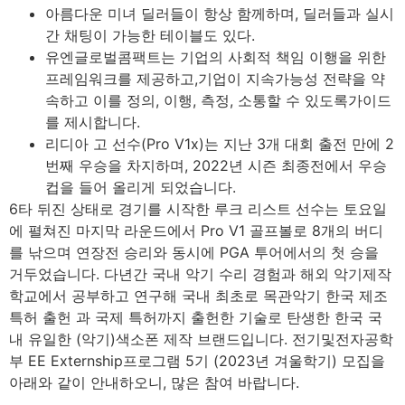
아름다운 미녀 딜러들이 항상 함께하며, 딜러들과 실시
간 채팅이 가능한 테이블도 있다.
유엔글로벌콤팩트는 기업의 사회적 책임 이행을 위한
프레임워크를 제공하고,기업이 지속가능성 전략을 약
속하고 이를 정의, 이행, 측정, 소통할 수 있도록가이드
를 제시합니다.
리디아 고 선수(Pro V1x)는 지난 3개 대회 출전 만에 2
번째 우승을 차지하며, 2022년 시즌 최종전에서 우승
컵을 들어 올리게 되었습니다.
6타 뒤진 상태로 경기를 시작한 루크 리스트 선수는 토요일
에 펼쳐진 마지막 라운드에서 Pro V1 골프볼로 8개의 버디
를 낚으며 연장전 승리와 동시에 PGA 투어에서의 첫 승을
거두었습니다. 다년간 국내 악기 수리 경험과 해외 악기제작
학교에서 공부하고 연구해 국내 최초로 목관악기 한국 제조
특허 출헌 과 국제 특허까지 출헌한 기술로 탄생한 한국 국
내 유일한 (악기)색소폰 제작 브랜드입니다. 전기및전자공학
부 EE Externship프로그램 5기 (2023년 겨울학기) 모집을
아래와 같이 안내하오니, 많은 참여 바랍니다.