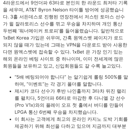
4라운드에서 9언더파 63타로 본인의 한 라운드 최저타 기록
을 세우며, AT&T Byron Nelson 타이틀 방어에 성공했습니
다. 3홀 서든데스로 진행된 연장전에서 저스틴 토마스 선수
가 윌 잘라토리스 선수를 꺾고 우승을 차지하며 개인 통산
두번째 ‘워너메이커 트로피’를 들어올렸습니다. 일반적으로
1xBet Korea 가입은 쉬우며, 간혹 원엑스벳 페이지가 로드
되지 않을 때가 있는데 그때는 VPN을 다운로드 받아 사용한
다면 원엑스벳에 접속할 수 있다. 1xBet 은 가장 인기 있는
해외 온라인 베팅 사이트 중 하나이며, 이미 전세계에 많은
회원들을 보유하고 있고, 신입회원들도 갈 수록 늘고있다.
“5배 베팅되어야 합니다” 는 알기쉽게 롤링 500%를 말
하며, “이벤트“는 각 경기 폴더를 말합니다.
제시카 코다 선수가 후반 나인홀까지 3타차 뒤진 랠리
를 펼치다, 5언더파 66타로 마감한 후 다니엘 강 선수
(Pro V1x)와의 플레이 오프 첫 홀에서 버디를 만들어
LPGA 통산 6번째 우승을 차지했습니다.
이 회사는 고객에게 최고의 온라인 카지노 도박 기회를
제공하기 위해 최선을 다하고 있으며 지금까지 대부분