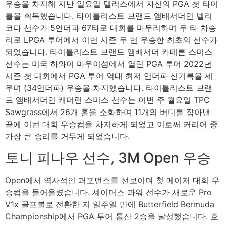
우승을 차지해 지난 일요일 댈러스에서 자신의 PGA 첫 타이
틀을 획득했습니다. 타이틀리스트 브랜드 앰배서더인 넬리
코다 선수가 5언더파 67타로 대회를 마무리하며 두 타 차승
리로 LPGA 투어에서 이번 시즌 두 번 우승한 최초의 선수가
되었습니다. 타이틀리스트 브랜드 앰배서더 카메론 스미스
선수는 미국 하와이 마우이섬에서 열린 PGA 투어 2022년
시즌 첫 대회에서 PGA 투어 역대 최저 언더파 신기록을 세
우며 (34언더파) 우승을 차지했습니다. 타이틀리스트 브랜
드 앰배서더인 캐머런 스미스 선수는 이번 주 월요일 TPC
Sawgrass에서 26개 홀을 소화하며 11개의 버디를 잡아낸
끝에 이번 대회 우승컵을 차지하게 되었고 이로써 커리어 중
가장 큰 승리를 거두게 되었습니다.
토니 피나우 선수, 3M Open 우승
Open에서 역사적인 퍼포먼스를 선보이며 첫 메이저 대회 우
승컵을 들어올렸습니다. 셰이머스 파워 선수가 새로운 Pro
V1x 골프볼로 전환한 지 일주일 만에 Butterfield Bermuda
Championship에서 PGA 투어 통산 2승을 달성했습니다. 호